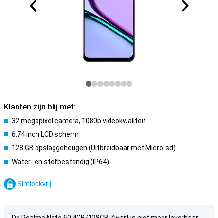
Klanten zijn blij met:
32 megapixel camera, 1080p videokwaliteit
6.74 inch LCD scherm
128 GB opslaggeheugen (Uitbreidbaar met Micro-sd)
Water- en stofbestendig (IP64)
Simlockvrij
De Realme Note 60 4GB/128GB Zwart is niet meer leverbaar.