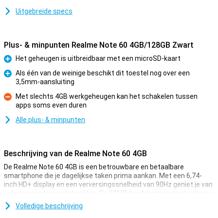
Uitgebreide specs
Plus- & minpunten Realme Note 60 4GB/128GB Zwart
Het geheugen is uitbreidbaar met een microSD-kaart
Pluspunt
Als één van de weinige beschikt dit toestel nog over een
3,5mm-aansluiting
Pluspunt
Met slechts 4GB werkgeheugen kan het schakelen tussen
apps soms even duren
Minpunt
Alle plus- & minpunten
Beschrijving van de Realme Note 60 4GB
De Realme Note 60 4GB is een betrouwbare en betaalbare
smartphone die je dagelijkse taken prima aankan. Met een 6,74-
inch HD+ display en een verversingssnelheid van 90Hz geniet je van
scherpe en vloeiende beelden. De 32MP-hoofdcamera legt scherpe
foto's vast, terwijl de 5MP-camera aan de voorkant geschikt is voor
Volledige beschrijving
selfies. De krachtige 5000mAh-batterij zorgt ervoor dat je de hele