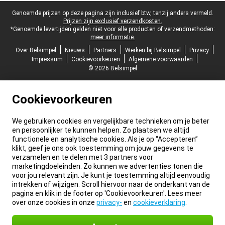
Juridische voettekst
Genoemde prijzen op deze pagina zijn inclusief btw, tenzij anders vermeld.
Prijzen zijn exclusief verzendkosten.
*Genoemde levertijden gelden niet voor alle producten of verzendmethoden:
meer informatie.
Over Belsimpel
Nieuws
Partners
Werken bij Belsimpel
Privacy
Impressum
Cookievoorkeuren
Algemene voorwaarden
© 2026 Belsimpel
Cookievoorkeuren
We gebruiken cookies en vergelijkbare technieken om je beter
en persoonlijker te kunnen helpen. Zo plaatsen we altijd
functionele en analytische cookies. Als je op “Accepteren”
klikt, geef je ons ook toestemming om jouw gegevens te
verzamelen en te delen met 3 partners voor
marketingdoeleinden. Zo kunnen we advertenties tonen die
voor jou relevant zijn. Je kunt je toestemming altijd eenvoudig
intrekken of wijzigen. Scroll hiervoor naar de onderkant van de
pagina en klik in de footer op 'Cookievoorkeuren'. Lees meer
over onze cookies in onze
privacy-
en
cookieverklaring
.