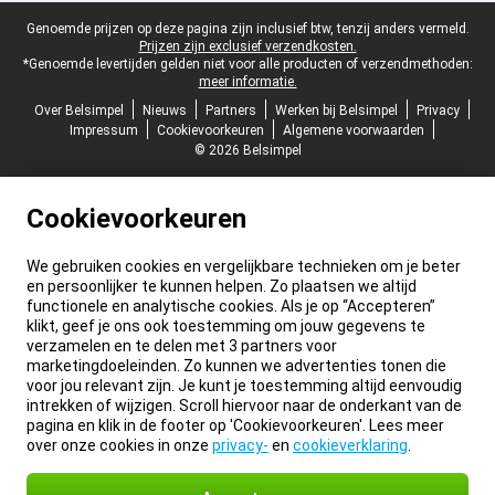
Juridische voettekst
Genoemde prijzen op deze pagina zijn inclusief btw, tenzij anders vermeld.
Prijzen zijn exclusief verzendkosten.
*Genoemde levertijden gelden niet voor alle producten of verzendmethoden:
meer informatie.
Over Belsimpel
Nieuws
Partners
Werken bij Belsimpel
Privacy
Impressum
Cookievoorkeuren
Algemene voorwaarden
© 2026 Belsimpel
Cookievoorkeuren
We gebruiken cookies en vergelijkbare technieken om je beter
en persoonlijker te kunnen helpen. Zo plaatsen we altijd
functionele en analytische cookies. Als je op “Accepteren”
klikt, geef je ons ook toestemming om jouw gegevens te
verzamelen en te delen met 3 partners voor
marketingdoeleinden. Zo kunnen we advertenties tonen die
voor jou relevant zijn. Je kunt je toestemming altijd eenvoudig
intrekken of wijzigen. Scroll hiervoor naar de onderkant van de
pagina en klik in de footer op 'Cookievoorkeuren'. Lees meer
over onze cookies in onze
privacy-
en
cookieverklaring
.