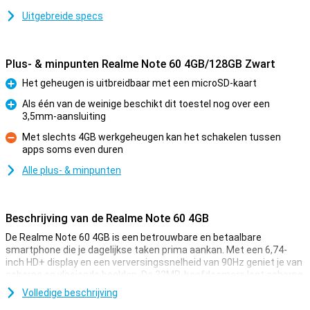
Uitgebreide specs
Plus- & minpunten Realme Note 60 4GB/128GB Zwart
Het geheugen is uitbreidbaar met een microSD-kaart
Pluspunt
Als één van de weinige beschikt dit toestel nog over een
3,5mm-aansluiting
Pluspunt
Met slechts 4GB werkgeheugen kan het schakelen tussen
apps soms even duren
Minpunt
Alle plus- & minpunten
Beschrijving van de Realme Note 60 4GB
De Realme Note 60 4GB is een betrouwbare en betaalbare
smartphone die je dagelijkse taken prima aankan. Met een 6,74-
inch HD+ display en een verversingssnelheid van 90Hz geniet je van
scherpe en vloeiende beelden. De 32MP-hoofdcamera legt scherpe
foto's vast, terwijl de 5MP-camera aan de voorkant geschikt is voor
Volledige beschrijving
selfies. De krachtige 5000mAh-batterij zorgt ervoor dat je de hele