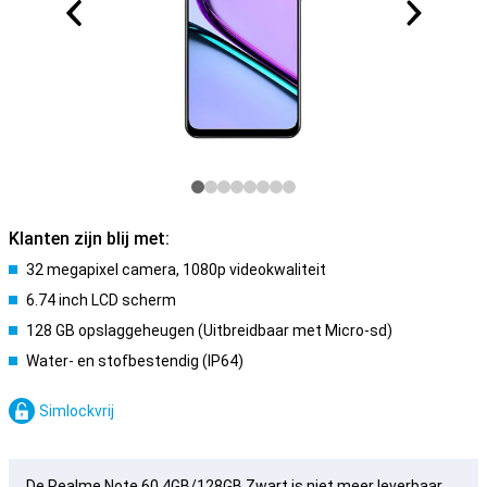
Klanten zijn blij met:
32 megapixel camera, 1080p videokwaliteit
6.74 inch LCD scherm
128 GB opslaggeheugen (Uitbreidbaar met Micro-sd)
Water- en stofbestendig (IP64)
Simlockvrij
De Realme Note 60 4GB/128GB Zwart is niet meer leverbaar.