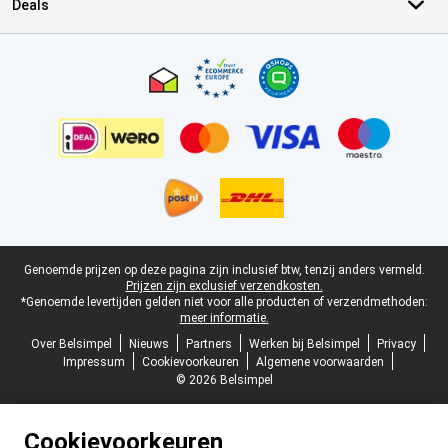
Deals
Certificaten, betaalmethoden, bezorgingsdienst partners
Juridische voettekst
Genoemde prijzen op deze pagina zijn inclusief btw, tenzij anders vermeld.
Prijzen zijn exclusief verzendkosten.
*Genoemde levertijden gelden niet voor alle producten of verzendmethoden:
meer informatie.
Over Belsimpel
Nieuws
Partners
Werken bij Belsimpel
Privacy
Impressum
Cookievoorkeuren
Algemene voorwaarden
© 2026 Belsimpel
Cookievoorkeuren