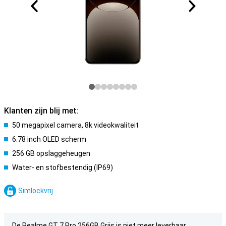
Klanten zijn blij met:
50 megapixel camera, 8k videokwaliteit
6.78 inch OLED scherm
256 GB opslaggeheugen
Water- en stofbestendig (IP69)
Simlockvrij
De Realme GT 7 Pro 256GB Grijs is niet meer leverbaar.