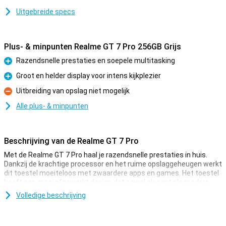
Uitgebreide specs
Plus- & minpunten Realme GT 7 Pro 256GB Grijs
Razendsnelle prestaties en soepele multitasking
Pluspunt
Groot en helder display voor intens kijkplezier
Pluspunt
Uitbreiding van opslag niet mogelijk
Minpunt
Alle plus- & minpunten
Beschrijving van de Realme GT 7 Pro
Met de Realme GT 7 Pro haal je razendsnelle prestaties in huis.
Dankzij de krachtige processor en het ruime opslaggeheugen werkt
dit toestel moeiteloos met zwaardere apps en games. Het toestel
heeft een mooi afgewerkt design dat zowel elegant als modern
oogt. Met deze Realme GT 7 Pro ben je klaar voor al je dagelijkse
Volledige beschrijving
bezigheden én meer, zonder haperingen.
Groot en helder display