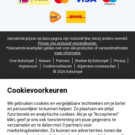
Juridische voettekst
Genoemde prijzen op deze pagina zijn inclusief btw, tenzij anders vermeld.
Prijzen zijn exclusief verzendkosten.
*Genoemde levertijden gelden niet voor alle producten of verzendmethoden:
meer informatie.
Over Belsimpel
Nieuws
Partners
Werken bij Belsimpel
Privacy
Impressum
Cookievoorkeuren
Algemene voorwaarden
© 2026 Belsimpel
Cookievoorkeuren
We gebruiken cookies en vergelijkbare technieken om je beter
en persoonlijker te kunnen helpen. Zo plaatsen we altijd
functionele en analytische cookies. Als je op “Accepteren”
klikt, geef je ons ook toestemming om jouw gegevens te
verzamelen en te delen met 3 partners voor
marketingdoeleinden. Zo kunnen we advertenties tonen die