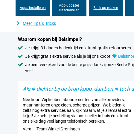
App-updates
Apps installeren
Back-up maken
uitschakelen
Meer Tips & Tricks
Waarom kopen bij Belsimpel?
Je krijgt 31 dagen bedenktijd en je kunt gratis retourneren.
Je krijgt gratis extra service als je bij ons koopt:
Belsimpe
Je bent verzekerd van de beste prijs, dankzij onze Beste Prij
veel!
Als ik dichter bij de bron koop, dan ben ik toch al
Nee hoor! Wij hebben abonnementen van alle providers,
maar hanteren onze eigen, scherpe prijzen. We bieden je
zelfs nog extra services aan, kijk maar wat je allemaal extra
krijgt! Je hebt je bestelling via ons sneller in huis én je kunt
ons elke dag veel langer telefonisch bereiken.
Vera — Team Winkel Groningen