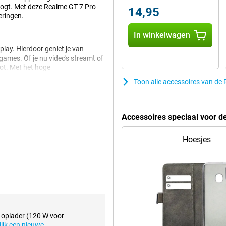
oogt. Met deze Realme GT 7 Pro
14,95
eringen.
In winkelwagen
lay. Hierdoor geniet je van
 games. Of je nu video's streamt of
not. Met het hoge
Toon alle accessoires van de
akkelijk de hele dag meegaat. Zo
Accessoires speciaal voor d
ondersteunt deze smartphone snel
kt de Realme GT 7 Pro ideaal voor
Hoesjes
 genoeg plek voor al je foto’s,
laan zonder snel tegen de grenzen
 om al je favoriete apps en
n oplader (120 W voor
lijk een nieuwe
.