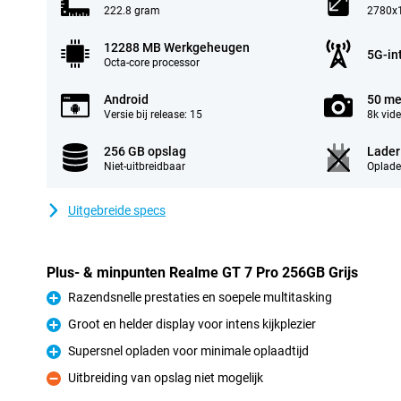
222.8 gram
2780x1
12288 MB Werkgeheugen
5G-in
Octa-core processor
Android
50 me
Versie bij release: 15
8k vid
256 GB opslag
Lader
Niet-uitbreidbaar
Oplade
Uitgebreide specs
Plus- & minpunten Realme GT 7 Pro 256GB Grijs
Razendsnelle prestaties en soepele multitasking
Pluspunt
Groot en helder display voor intens kijkplezier
Pluspunt
Supersnel opladen voor minimale oplaadtijd
Pluspunt
Uitbreiding van opslag niet mogelijk
Minpunt