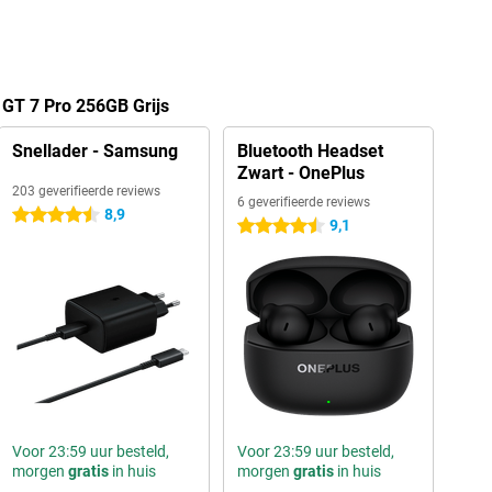
 GT 7 Pro 256GB Grijs
Snellader - Samsung
Bluetooth Headset
Zwart - OnePlus
203 geverifieerde reviews
6 geverifieerde reviews
8,9
4.5 sterren
9,1
4.5 sterren
Voor 23:59 uur besteld,
Voor 23:59 uur besteld,
morgen
gratis
in huis
morgen
gratis
in huis