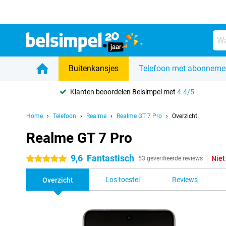
Buitenkansjes
Telefoon met abonneme
Klanten beoordelen Belsimpel met
4.4/5
Home
Telefoon
Realme
Realme GT 7 Pro
Overzicht
Realme GT 7 Pro
9,6
Fantastisch
Niet
5 sterren
53 geverifieerde reviews
Los toestel
Reviews
Overzicht