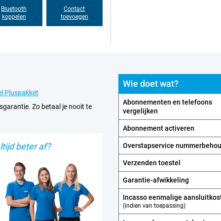
Bluetooth
Contact
koppelen
toevoegen
Wie doet wat?
l Pluspakket
Abonnementen en telefoons
sgarantie. Zo betaal je nooit te
vergelijken
Abonnement activeren
tijd beter af?
Overstapservice nummerbeho
Verzenden toestel
Garantie-afwikkeling
Incasso eenmalige aansluitkos
(indien van toepassing)