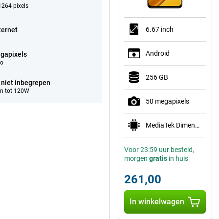
264 pixels
6.67 inch
ternet
Android
gapixels
eo
256 GB
 niet inbegrepen
n tot 120W
50 megapixels
MediaTek Dimensity 6100+
Voor 23:59 uur besteld,
morgen
gratis
in huis
261,00
In winkelwagen