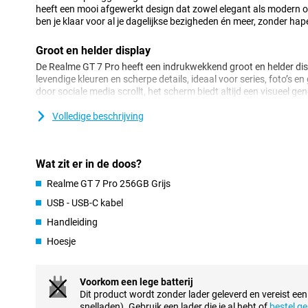
heeft een mooi afgewerkt design dat zowel elegant als modern 
ben je klaar voor al je dagelijkse bezigheden én meer, zonder hap
Groot en helder display
De Realme GT 7 Pro heeft een indrukwekkend groot en helder disp
levendige kleuren en scherpe details, ideaal voor series, foto’s en
door sociale media scrollt, het scherm biedt altijd een visueel ge
verversingssnelheid scroll je supervloeiend door je content heen.
Volledige beschrijving
Krachtige batterij
De Realme GT 7 Pro is uitgerust met een krachtige batterij die m
hoef je je geen zorgen te maken over tussentijds opladen. Ook 
Wat zit er in de doos?
opladen, zodat je in een mum van tijd weer op pad kunt. Dit maa
Realme GT 7 Pro 256GB Grijs
drukke dagen en lange reizen.
USB - USB-C kabel
Ruime opslag voor al je bestanden
Handleiding
Met het ruime opslaggeheugen biedt de Realme GT 7 Pro meer dan
Hoesje
apps en bestanden. Je kunt naar hartenlust downloaden en ops
van je opslag aan te lopen. Deze ruime opslag maakt het mogelijk
herinneringen direct op je telefoon te bewaren.
Voorkom een lege batterij
Dit product wordt zonder lader geleverd en vereist ee
Vloeiende prestaties
snelladen). Gebruik een lader die je al hebt of
bestel ge