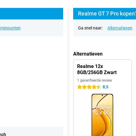
Realme GT 7 Pro kopen?
& minpunten
Ga snel naar:
Alternatieven
Alternatieven
Realme 12x
8GB/256GB Zwart
1 geverifieerde review
8,5
4.5 sterren
inch