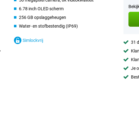
50 megapixel camera, 8k videokwaliteit
Bekij
6.78 inch OLED scherm
256 GB opslaggeheugen
Water- en stofbestendig (IP69)
Simlockvrij
31 d
Klan
Klan
Je o
Best