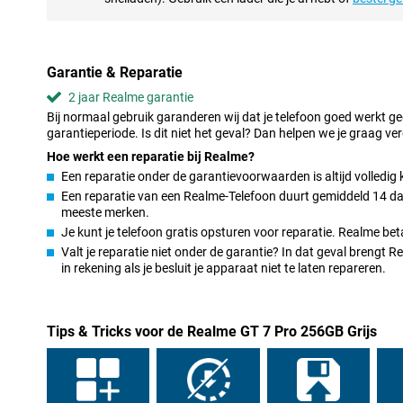
De Realme GT 7 Pro beschikt over een razendsnelle processor, de
voor vloeiende prestaties. Of je nu schakelt tussen apps of een 
Realme blijft alles soepel draaien. De GT 7 Pro is ontworpen om 
een perfecte keuze maakt voor multitasking.
Garantie & Reparatie
Indrukwekkende camera’s voor prachtige foto’s
2 jaar Realme garantie
De camera’s van de Realme GT 7 Pro leggen elk moment vast in pra
Bij normaal gebruik garanderen wij dat je telefoon goed werkt g
maakt van een prachtige zonsondergang of een spontane selfie, 
garantieperiode. Is dit niet het geval? Dan helpen we je graag ver
goed. Met verschillende camerastanden haal je het maximale uit je
Hoe werkt een reparatie bij Realme?
foto's direct kunt delen.
Een reparatie onder de garantievoorwaarden is altijd volledig 
Een reparatie van een Realme-Telefoon duurt gemiddeld 14 dage
Perfect voor entertainment en werk
meeste merken.
Of je de Realme GT 7 Pro nu gebruikt voor entertainment, werk of b
Je kunt je telefoon gratis opsturen voor reparatie. Realme be
je nodig hebt. Met krachtige prestaties, een groot scherm en lan
Valt je reparatie niet onder de garantie? In dat geval brengt
uitstekende keuze voor zowel ontspanning als productiviteit.
in rekening als je besluit je apparaat niet te laten repareren.
Tips & Tricks voor de Realme GT 7 Pro 256GB Grijs