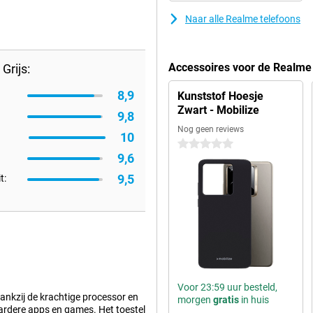
Naar alle Realme telefoons
Accessoires voor de Realme
Grijs:
8,9
Kunststof Hoesje
Zwart - Mobilize
9,8
Nog geen reviews
10
0 sterren
9,6
9,5
t:
Voor 23:59 uur besteld,
Dankzij de krachtige processor en
morgen
gratis
in huis
ardere apps en games. Het toestel