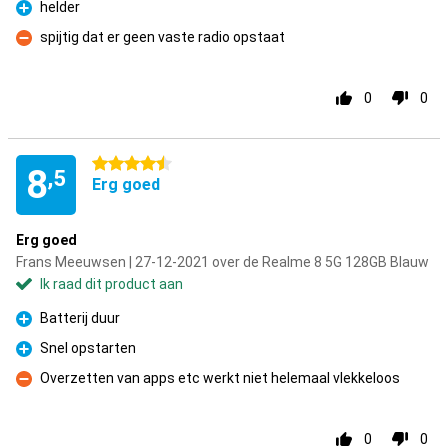
helder
Pluspunt
spijtig dat er geen vaste radio opstaat
Minpunt
0
0
4.5 sterren
8
,5
Erg goed
Erg goed
Frans Meeuwsen | 27-12-2021 over de Realme 8 5G 128GB Blauw
Ik raad dit product aan
Batterij duur
Pluspunt
Snel opstarten
Pluspunt
Overzetten van apps etc werkt niet helemaal vlekkeloos
Minpunt
0
0