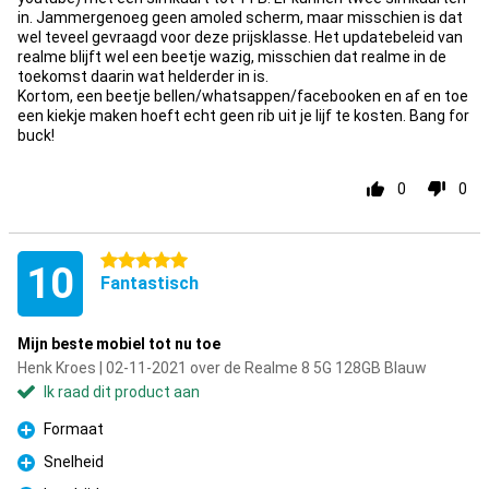
in. Jammergenoeg geen amoled scherm, maar misschien is dat
wel teveel gevraagd voor deze prijsklasse. Het updatebeleid van
realme blijft wel een beetje wazig, misschien dat realme in de
toekomst daarin wat helderder in is.
Kortom, een beetje bellen/whatsappen/facebooken en af en toe
een kiekje maken hoeft echt geen rib uit je lijf te kosten. Bang for
buck!
0
0
5 sterren
10
Fantastisch
Mijn beste mobiel tot nu toe
Henk Kroes | 02-11-2021 over de Realme 8 5G 128GB Blauw
Ik raad dit product aan
Formaat
Pluspunt
Snelheid
Pluspunt