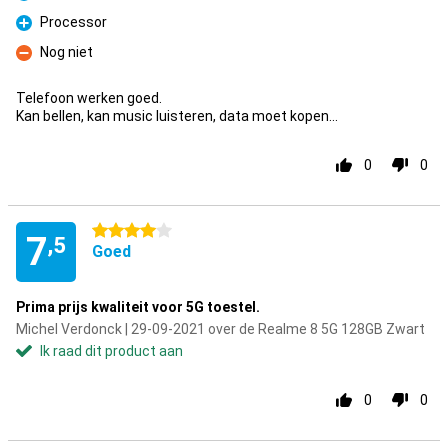
Pluspunt
Processor
Pluspunt
Nog niet
Minpunt
Telefoon werken goed.
Kan bellen, kan music luisteren, data moet kopen...
0
0
4 sterren
7
,5
Goed
Prima prijs kwaliteit voor 5G toestel.
Michel Verdonck | 29-09-2021 over de Realme 8 5G 128GB Zwart
Ik raad dit product aan
0
0