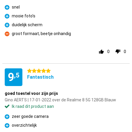
snel
Pluspunt
mooie foto's
Pluspunt
duidelijk scherm
Pluspunt
groot formaat, beetje onhandig
Minpunt
0
0
5 sterren
9
,5
Fantastisch
goed toestel voor zijn prijs
Gino AERTS | 17-01-2022 over de Realme 8 5G 128GB Blauw
Ik raad dit product aan
zeer goede camera
Pluspunt
overzichtelijk
Pluspunt