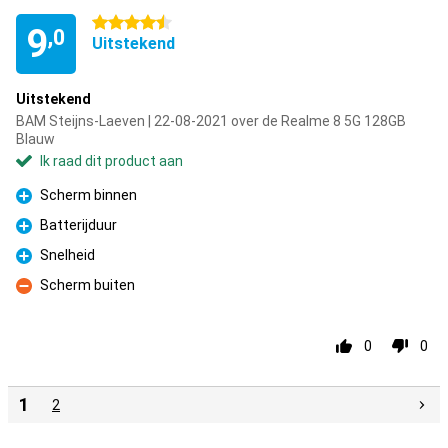
4.5 sterren
9
,0
Uitstekend
Uitstekend
BAM Steijns-Laeven | 22-08-2021 over de Realme 8 5G 128GB
Blauw
Ik raad dit product aan
Scherm binnen
Pluspunt
Batterijduur
Pluspunt
Snelheid
Pluspunt
Scherm buiten
Minpunt
0
0
1
2