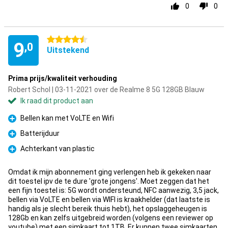
0
0
4.5 sterren
9
,0
Uitstekend
Prima prijs/kwaliteit verhouding
Robert Schol | 03-11-2021 over de Realme 8 5G 128GB Blauw
Ik raad dit product aan
Bellen kan met VoLTE en Wifi
Pluspunt
Batterijduur
Pluspunt
Achterkant van plastic
Pluspunt
Omdat ik mijn abonnement ging verlengen heb ik gekeken naar
dit toestel ipv de te dure 'grote jongens'. Moet zeggen dat het
een fijn toestel is: 5G wordt ondersteund, NFC aanwezig, 3,5 jack,
bellen via VoLTE en bellen via WIFI is kraakhelder (dat laatste is
handig als je slecht bereik thuis hebt), het opslaggeheugen is
128Gb en kan zelfs uitgebreid worden (volgens een reviewer op
youtube) met een simkaart tot 1TB. Er kunnen twee simkaarten