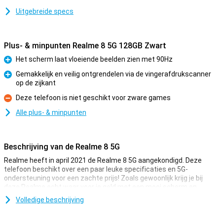
Uitgebreide specs
Plus- & minpunten Realme 8 5G 128GB Zwart
Het scherm laat vloeiende beelden zien met 90Hz
Pluspunt
Gemakkelijk en veilig ontgrendelen via de vingerafdrukscanner
op de zijkant
Pluspunt
Deze telefoon is niet geschikt voor zware games
Minpunt
Alle plus- & minpunten
Beschrijving van de Realme 8 5G
Realme heeft in april 2021 de Realme 8 5G aangekondigd. Deze
telefoon beschikt over een paar leuke specificaties en 5G-
ondersteuning voor een zachte prijs! Zoals gewoonlijk krijg je bij
deze Realme echt waar voor je geld met een mooi scherm en
handige software.
Volledige beschrijving
Deze telefoon van Realme heeft in totaal vier camera's waarmee je
prima foto's maakt. Ook heeft hij een lekker grote batterij zodat je