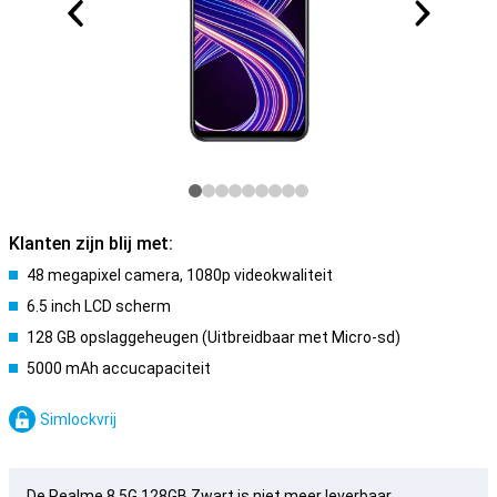
Klanten zijn blij met:
48 megapixel camera, 1080p videokwaliteit
6.5 inch LCD scherm
128 GB opslaggeheugen (Uitbreidbaar met Micro-sd)
5000 mAh accucapaciteit
Simlockvrij
De Realme 8 5G 128GB Zwart is niet meer leverbaar.