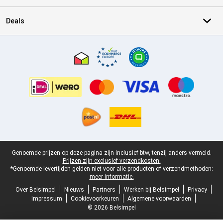
Deals
Certificaten, betaalmethoden, bezorgingsdienst partners
Juridische voettekst
Genoemde prijzen op deze pagina zijn inclusief btw, tenzij anders vermeld.
Prijzen zijn exclusief verzendkosten.
*Genoemde levertijden gelden niet voor alle producten of verzendmethoden:
meer informatie.
Over Belsimpel
Nieuws
Partners
Werken bij Belsimpel
Privacy
Impressum
Cookievoorkeuren
Algemene voorwaarden
© 2026 Belsimpel