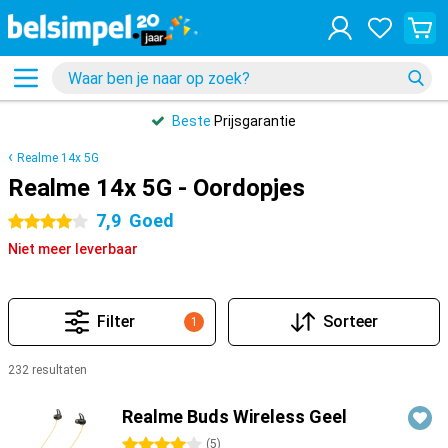
Beste
Prijsgarantie
Realme 14x 5G
Realme 14x 5G - Oordopjes
7,9
Goed
4 sterren
Niet meer leverbaar
Filter
Sorteer
1
232 resultaten
Producten
Realme Buds Wireless Geel
4 sterren
(
5
)