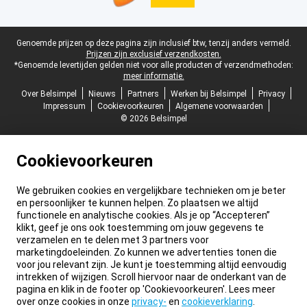
Juridische voettekst
Genoemde prijzen op deze pagina zijn inclusief btw, tenzij anders vermeld.
Prijzen zijn exclusief verzendkosten.
*Genoemde levertijden gelden niet voor alle producten of verzendmethoden:
meer informatie.
Over Belsimpel
Nieuws
Partners
Werken bij Belsimpel
Privacy
Impressum
Cookievoorkeuren
Algemene voorwaarden
© 2026 Belsimpel
Cookievoorkeuren
We gebruiken cookies en vergelijkbare technieken om je beter
en persoonlijker te kunnen helpen. Zo plaatsen we altijd
functionele en analytische cookies. Als je op “Accepteren”
klikt, geef je ons ook toestemming om jouw gegevens te
verzamelen en te delen met 3 partners voor
marketingdoeleinden. Zo kunnen we advertenties tonen die
voor jou relevant zijn. Je kunt je toestemming altijd eenvoudig
intrekken of wijzigen. Scroll hiervoor naar de onderkant van de
pagina en klik in de footer op 'Cookievoorkeuren'. Lees meer
over onze cookies in onze
privacy-
en
cookieverklaring
.