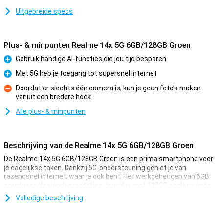
Uitgebreide specs
Plus- & minpunten Realme 14x 5G 6GB/128GB Groen
Gebruik handige AI-functies die jou tijd besparen
Pluspunt
Met 5G heb je toegang tot supersnel internet
Pluspunt
Doordat er slechts één camera is, kun je geen foto's maken
vanuit een bredere hoek
Minpunt
Alle plus- & minpunten
Beschrijving van de Realme 14x 5G 6GB/128GB Groen
De Realme 14x 5G 6GB/128GB Groen is een prima smartphone voor
je dagelijkse taken. Dankzij 5G-ondersteuning geniet je van
razendsnel internet, waar je ook bent. Het werkgeheugen van 6GB
zorgt voor vloeiende prestaties, terwijl je met 128GB opslagruimte
genoeg plek hebt voor al je apps, foto's en video's. Het 6.67 inch
Volledige beschrijving
display biedt scherpe beelden, ideaal voor streamen en gamen.
Bovendien gaat de 5000mAh-batterij lang mee, zodat je de hele dag