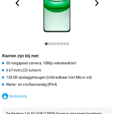
Klanten zijn blij met:
50 megapixel camera, 1080p videokwaliteit
6.67 inch LCD scherm
128 GB opslaggeheugen (Uitbreidbaar met Micro-sd)
Water- en stofbestendig (IP64)
Simlockvrij
De Realme 14x 5G 6GB/128GB Groen is niet meer leverbaar.