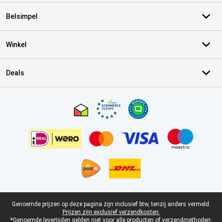
Belsimpel
Winkel
Deals
Certificaten, betaalmethoden, bezorgingsdienst partners
Juridische voettekst
Genoemde prijzen op deze pagina zijn inclusief btw, tenzij anders vermeld.
Prijzen zijn exclusief verzendkosten.
*Genoemde levertijden gelden niet voor alle producten of verzendmethoden: