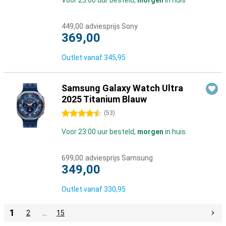
Voor 23:00 uur besteld,
morgen
in huis
449,00
adviesprijs Sony
369,00
Outlet vanaf
345,95
Samsung Galaxy Watch Ultra
2025 Titanium Blauw
4.5 sterren
(
53
)
Voor 23:00 uur besteld,
morgen
in huis
699,00
adviesprijs Samsung
349,00
Outlet vanaf
330,95
1
2
…
15