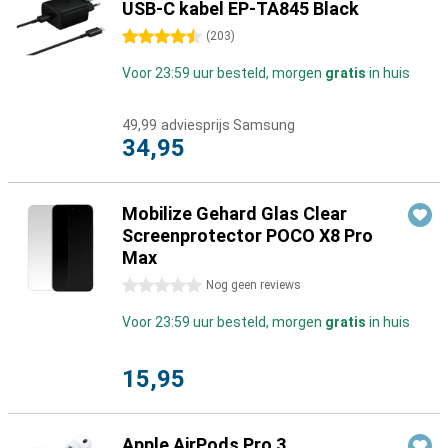
USB-C kabel EP-TA845 Black
4.5 sterren
(
203
)
Voor 23:59 uur besteld, morgen
gratis
in huis
49,99
adviesprijs Samsung
34,95
Mobilize Gehard Glas Clear
Screenprotector POCO X8 Pro
Max
0 sterren
Nog geen reviews
Voor 23:59 uur besteld, morgen
gratis
in huis
15,95
Apple AirPods Pro 3