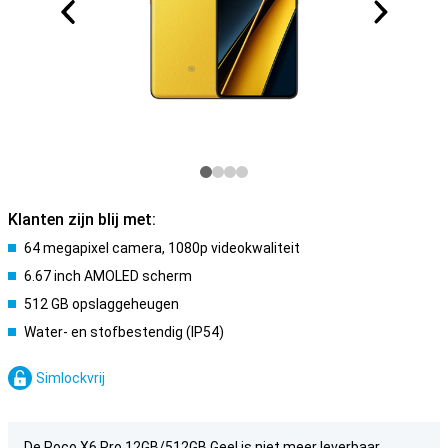
Klanten zijn blij met:
64 megapixel camera, 1080p videokwaliteit
6.67 inch AMOLED scherm
512 GB opslaggeheugen
Water- en stofbestendig (IP54)
Simlockvrij
De Poco X6 Pro 12GB/512GB Geel is niet meer leverbaar.