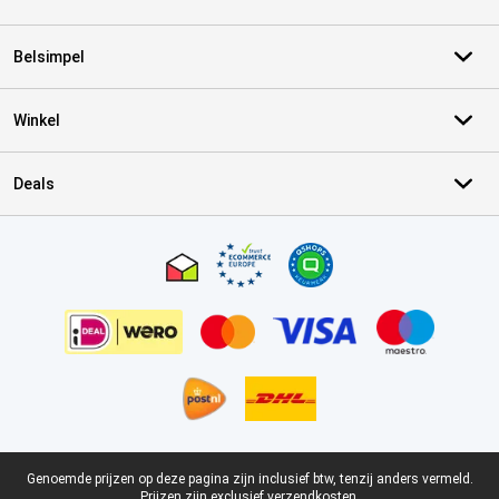
Belsimpel
Winkel
Deals
Certificaten, betaalmethoden, bezorgingsdienst partners
Juridische voettekst
Genoemde prijzen op deze pagina zijn inclusief btw, tenzij anders vermeld.
Prijzen zijn exclusief verzendkosten.