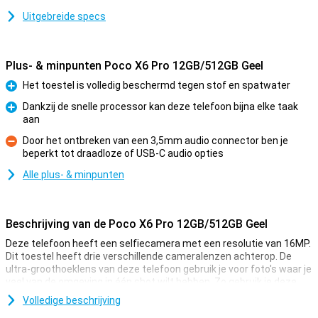
Uitgebreide specs
Plus- & minpunten Poco X6 Pro 12GB/512GB Geel
Het toestel is volledig beschermd tegen stof en spatwater
Pluspunt
Dankzij de snelle processor kan deze telefoon bijna elke taak
aan
Pluspunt
Door het ontbreken van een 3,5mm audio connector ben je
beperkt tot draadloze of USB-C audio opties
Minpunt
Alle plus- & minpunten
Beschrijving van de Poco X6 Pro 12GB/512GB Geel
Deze telefoon heeft een selfiecamera met een resolutie van 16MP.
Dit toestel heeft drie verschillende cameralenzen achterop. De
ultra-groothoeklens van deze telefoon gebruik je voor foto's waar je
veel van de omgeving in één shot wilt hebben. Zo gebruik je deze
vaak bij grote groepsfoto's of bij panoramafoto's. Zo'n lens komt
Volledige beschrijving
altijd van pas! Ook is er nog een macrolens van 2.4 megapixel. De