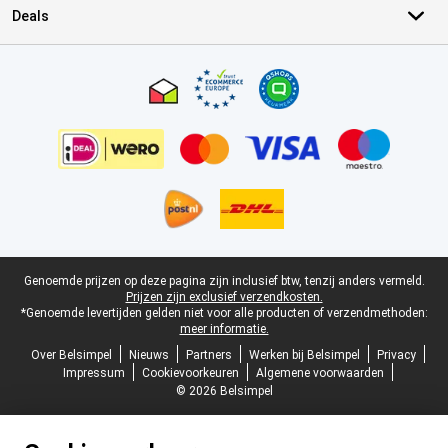
Deals
Certificaten, betaalmethoden, bezorgingsdienst partners
Juridische voettekst
Genoemde prijzen op deze pagina zijn inclusief btw, tenzij anders vermeld.
Prijzen zijn exclusief verzendkosten.
*Genoemde levertijden gelden niet voor alle producten of verzendmethoden:
meer informatie.
Over Belsimpel
Nieuws
Partners
Werken bij Belsimpel
Privacy
Impressum
Cookievoorkeuren
Algemene voorwaarden
© 2026 Belsimpel