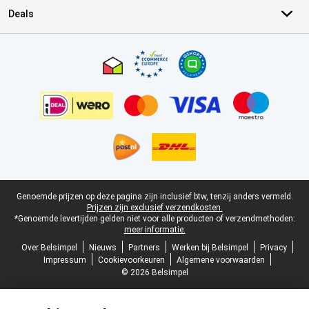
Deals
Certificaten, betaalmethoden, bezorgingsdienst partners
Juridische voettekst
Genoemde prijzen op deze pagina zijn inclusief btw, tenzij anders vermeld.
Prijzen zijn exclusief verzendkosten.
*Genoemde levertijden gelden niet voor alle producten of verzendmethoden:
meer informatie.
Over Belsimpel
Nieuws
Partners
Werken bij Belsimpel
Privacy
Impressum
Cookievoorkeuren
Algemene voorwaarden
© 2026 Belsimpel