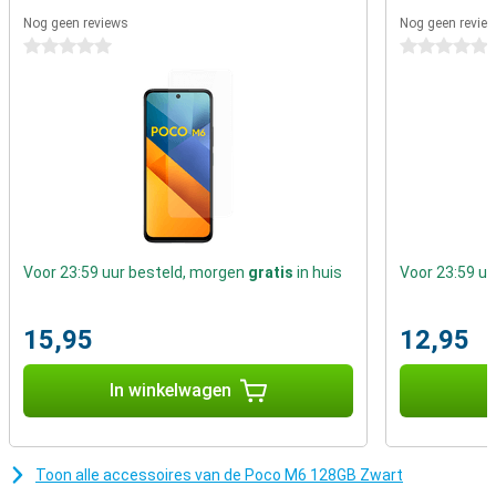
met de smartphone van Poco. Deze beschikt namelijk over een
Nog geen reviews
Nog geen revie
bijzonder goede accu.
0 sterren
0 sterren
Eenvoudig ontgrendelen
Ben jij op zoek naar een telefoon met vingerafdruk scanner? Dan is
deze misschien wat voor jou, de vingerafdruk scanner is verwerkt
op de zijkant van de telefoon. De glazen achterkant van de Poco M6
128GB Zwart geeft dit toestel een unieke look, deze look is heel
populair onder high-end toestellen.
Voor 23:59 uur besteld, morgen
gratis
in huis
Voor 23:59 u
15,95
12,95
In winkelwagen
I
Toon alle accessoires van de Poco M6 128GB Zwart