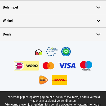
Belsimpel
Winkel
Deals
Certificaten, betaalmethoden, bezorgingsdienst partners
Juridische voettekst
Genoemde prijzen op deze pagina zijn inclusief btw, tenzij anders vermeld.
Prijzen zijn exclusief verzendkosten.
*Genoemde levertijden gelden niet voor alle producten of verzendmethoden: