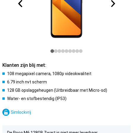
Klanten zijn blij met:
108 megapixel camera, 1080p videokwaliteit
6.79 inch nvt scherm
128 GB opslaggeheugen (Uitbreidbaar met Micro-sd)
Water- en stofbestendig (IP53)
Simlockvrij
De Poco M6 128GB Zwart is niet meer leverbaar.