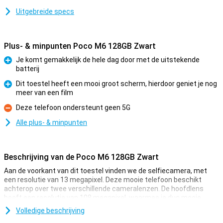
Uitgebreide specs
Plus- & minpunten Poco M6 128GB Zwart
Je komt gemakkelijk de hele dag door met de uitstekende
batterij
Pluspunt
Dit toestel heeft een mooi groot scherm, hierdoor geniet je nog
meer van een film
Pluspunt
Deze telefoon ondersteunt geen 5G
Minpunt
Alle plus- & minpunten
Beschrijving van de Poco M6 128GB Zwart
Aan de voorkant van dit toestel vinden we de selfiecamera, met
een resolutie van 13 megapixel. Deze mooie telefoon beschikt
achterop over twee verschillende cameralenzen. De hoofdlens
heeft een resolutie van 108 megapixel, waarmee je dus mooie
foto's schiet. Deze camera gebruik je voor alle normale foto's en
Volledige beschrijving
gebruik je dus het vaakst! Ook is er een macrolens, die een resolutie