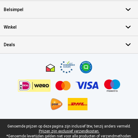
Belsimpel
Winkel
Deals
Certificaten, betaalmethoden, bezorgingsdienst partners
Juridische voettekst
Genoemde prijzen op deze pagina zijn inclusief btw, tenzij anders vermeld.
Prijzen zijn exclusief verzendkosten.
*Genoemde levertijden gelden niet voor alle producten of verzendmethoden: