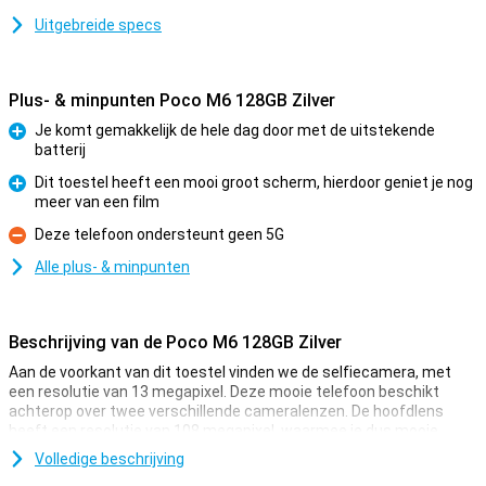
Uitgebreide specs
Plus- & minpunten Poco M6 128GB Zilver
Je komt gemakkelijk de hele dag door met de uitstekende
batterij
Pluspunt
Dit toestel heeft een mooi groot scherm, hierdoor geniet je nog
meer van een film
Pluspunt
Deze telefoon ondersteunt geen 5G
Minpunt
Alle plus- & minpunten
Beschrijving van de Poco M6 128GB Zilver
Aan de voorkant van dit toestel vinden we de selfiecamera, met
een resolutie van 13 megapixel. Deze mooie telefoon beschikt
achterop over twee verschillende cameralenzen. De hoofdlens
heeft een resolutie van 108 megapixel, waarmee je dus mooie
foto's schiet. Deze camera gebruik je voor alle normale foto's en
Volledige beschrijving
gebruik je dus het vaakst! Ook is er een macrolens, die een resolutie