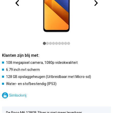
Klanten zijn blij met:
108 megapixel camera, 1080p videokwaliteit
6.79 inch nvt scherm
128 GB opslaggeheugen (Uitbreidbaar met Micro-sd)
Water- en stofbestendig (IP53)
Simlockvrij
De Poco M6 128GB Zilver is niet meer leverbaar.