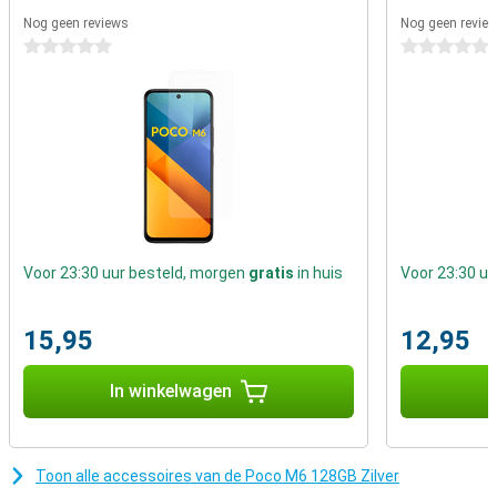
met de smartphone van Poco. Deze beschikt namelijk over een
Nog geen reviews
Nog geen revie
bijzonder goede accu.
0 sterren
0 sterren
Eenvoudig ontgrendelen
Ben jij op zoek naar een telefoon met vingerafdruk scanner? Dan is
deze misschien wat voor jou, de vingerafdruk scanner is verwerkt
op de zijkant van de telefoon. De glazen achterkant van de Poco M6
128GB Zilver geeft dit toestel een unieke look, deze look is heel
populair onder high-end toestellen.
Voor 23:30 uur besteld, morgen
gratis
in huis
Voor 23:30 u
15,95
12,95
In winkelwagen
I
Toon alle accessoires van de Poco M6 128GB Zilver