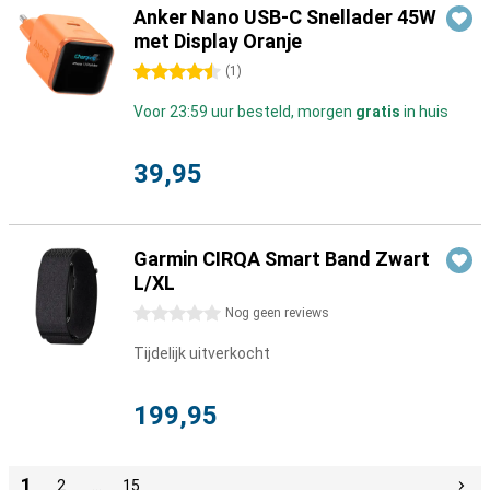
Anker Nano USB-C Snellader 45W
met Display Oranje
4.5 sterren
(
1
)
Voor 23:59 uur besteld, morgen
gratis
in huis
39,95
Garmin CIRQA Smart Band Zwart
L/XL
0 sterren
Nog geen reviews
Tijdelijk uitverkocht
199,95
1
2
…
15