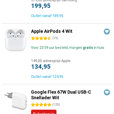
379,00
adviesprijs Samsung
199,95
Outlet vanaf
189,95
Apple AirPods 4 Wit
4.5 sterren
(
79
)
Voor 23:59 uur besteld, morgen
gratis
in huis
149,00
adviesprijs Apple
134,95
Outlet vanaf
124,95
Google Flex 67W Dual USB-C
Snellader Wit
5 sterren
(
125
)