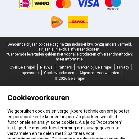
Juridische voettekst
Genoemde prijzen op deze pagina zijn inclusief btw, tenzij anders vermeld.
Prijzen zijn exclusief verzendkosten.
*Genoemde levertijden gelden niet voor alle producten of verzendmethoden:
meer informatie.
Over Belsimpel
Nieuws
Partners
Werken bij Belsimpel
Privacy
Impressum
Cookievoorkeuren
Algemene voorwaarden
© 2026 Belsimpel
Cookievoorkeuren
We gebruiken cookies en vergelijkbare technieken om je beter
en persoonlijker te kunnen helpen. Zo plaatsen we altijd
functionele en analytische cookies. Als je op “Accepteren”
klikt, geef je ons ook toestemming om jouw gegevens te
verzamelen en te delen met 3 partners voor