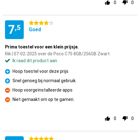
0
0
4 sterren
7
,5
Goed
Prima toestel voor een klein prijsje.
Rik | 07-02-2025 over de Poco C75 8GB/256GB Zwart
Ik raad dit product aan
Hoop toestel voor deze prijs
Pluspunt
Snel genoeg bij normaal gebruik.
Pluspunt
Hoop voorgeïnstalleerde apps
Minpunt
Niet gemaakt om op te gamen.
Minpunt
0
0
5 sterren