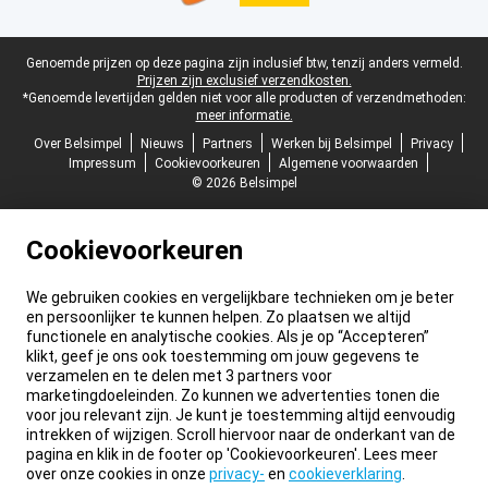
Juridische voettekst
Genoemde prijzen op deze pagina zijn inclusief btw, tenzij anders vermeld.
Prijzen zijn exclusief verzendkosten.
*Genoemde levertijden gelden niet voor alle producten of verzendmethoden:
meer informatie.
Over Belsimpel
Nieuws
Partners
Werken bij Belsimpel
Privacy
Impressum
Cookievoorkeuren
Algemene voorwaarden
© 2026 Belsimpel
Cookievoorkeuren
We gebruiken cookies en vergelijkbare technieken om je beter
en persoonlijker te kunnen helpen. Zo plaatsen we altijd
functionele en analytische cookies. Als je op “Accepteren”
klikt, geef je ons ook toestemming om jouw gegevens te
verzamelen en te delen met 3 partners voor
marketingdoeleinden. Zo kunnen we advertenties tonen die
voor jou relevant zijn. Je kunt je toestemming altijd eenvoudig
intrekken of wijzigen. Scroll hiervoor naar de onderkant van de
pagina en klik in de footer op 'Cookievoorkeuren'. Lees meer
over onze cookies in onze
privacy-
en
cookieverklaring
.