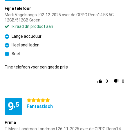
Fijne telefoon
Mark Vogelsangs | 02-12-2025 over de OPPO Reno14 FS 5G
12GB/512GB Groen
Ik raad dit product aan
Lange accuduur
Pluspunt
Heel snel laden
Pluspunt
Snel
Pluspunt
Fijne telefoon voor een goede prijs
0
0
5 sterren
9
,5
Fantastisch
Prima
T Meer-Landman Landman | 26-11-2025 over de OPPO Reno14