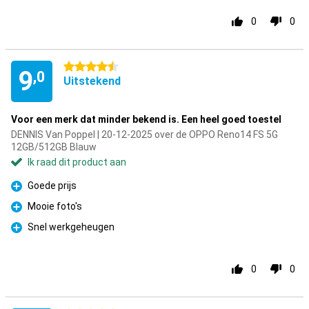
0
0
4.5 sterren
9
,0
Uitstekend
Voor een merk dat minder bekend is. Een heel goed toestel
DENNIS Van Poppel | 20-12-2025 over de OPPO Reno14 FS 5G
12GB/512GB Blauw
Ik raad dit product aan
Goede prijs
Pluspunt
Mooie foto's
Pluspunt
Snel werkgeheugen
Pluspunt
0
0