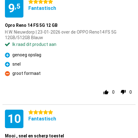
5 sterren
9
,5
Fantastisch
Opro Reno 14 FS 5G 12 GB
H.W. Nieuwdorp | 23-01-2026 over de OPPO Reno14 FS 5G
12GB/512GB Blauw
Ik raad dit product aan
genoeg opslag
Pluspunt
snel
Pluspunt
groot formaat
Minpunt
0
0
5 sterren
10
Fantastisch
Mooi , snel en scherp toestel