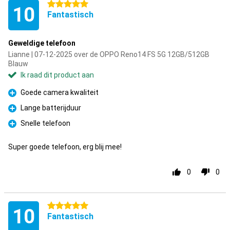
5 sterren
10
Fantastisch
Geweldige telefoon
Lianne | 07-12-2025 over de OPPO Reno14 FS 5G 12GB/512GB
Blauw
Ik raad dit product aan
Goede camera kwaliteit
Pluspunt
Lange batterijduur
Pluspunt
Snelle telefoon
Pluspunt
Super goede telefoon, erg blij mee!
0
0
5 sterren
10
Fantastisch