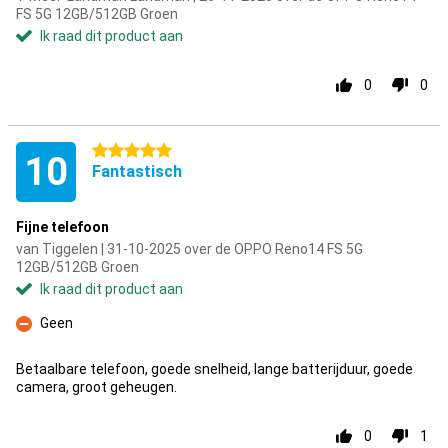
FS 5G 12GB/512GB Groen
Ik raad dit product aan
0
0
5 sterren
10
Fantastisch
Fijne telefoon
van Tiggelen | 31-10-2025 over de OPPO Reno14 FS 5G
12GB/512GB Groen
Ik raad dit product aan
Geen
Minpunt
Betaalbare telefoon, goede snelheid, lange batterijduur, goede
camera, groot geheugen.
0
1