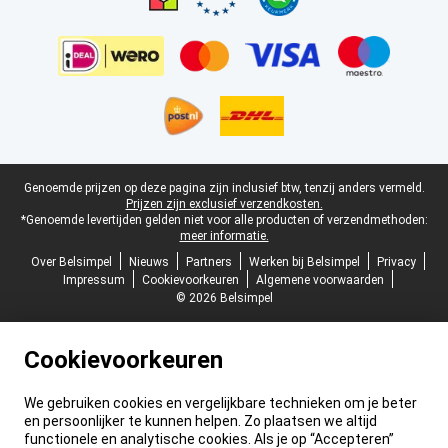
Juridische voettekst
Genoemde prijzen op deze pagina zijn inclusief btw, tenzij anders vermeld.
Prijzen zijn exclusief verzendkosten.
*Genoemde levertijden gelden niet voor alle producten of verzendmethoden:
meer informatie.
Over Belsimpel
Nieuws
Partners
Werken bij Belsimpel
Privacy
Impressum
Cookievoorkeuren
Algemene voorwaarden
© 2026 Belsimpel
Cookievoorkeuren
We gebruiken cookies en vergelijkbare technieken om je beter
en persoonlijker te kunnen helpen. Zo plaatsen we altijd
functionele en analytische cookies. Als je op “Accepteren”