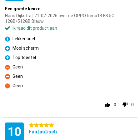
Een goede keuze
Hans Dijkstra | 21-02-2026 over de OPPO Reno14 FS 5G
12GB/512GB Blauw
Ik raad dit product aan
Lekker snel
Pluspunt
Mooi scherm
Pluspunt
Top toestel
Pluspunt
Geen
Minpunt
Geen
Minpunt
Geen
Minpunt
0
0
5 sterren
10
Fantastisch