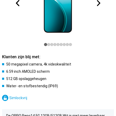
Klanten zijn blij met:
50 megapixel camera, 4k videokwaliteit
6.59 inch AMOLED scherm
512 GB opslaggeheugen
Water- en stofbestendig (IP69)
Simlockvrij
De OPPO Reno14 5G 12GB/512GB Wit is niet meer leverbaar.