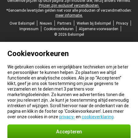
Juridische voettekst
Genoemde prijzen op deze pagina zijn inclusief btw, tenzij anders vermeld.
Prijzen zijn exclusief verzendkosten.
*Genoemde levertijden gelden niet voor alle producten of verzendmethoden:
meer informatie.
Over Belsimpel
Nieuws
Partners
Werken bij Belsimpel
Privacy
Impressum
Cookievoorkeuren
Algemene voorwaarden
© 2026 Belsimpel
Cookievoorkeuren
We gebruiken cookies en vergelijkbare technieken om je beter
en persoonlijker te kunnen helpen. Zo plaatsen we altijd
functionele en analytische cookies. Als je op “Accepteren”
klikt, geef je ons ook toestemming om jouw gegevens te
verzamelen en te delen met 3 partners voor
marketingdoeleinden. Zo kunnen we advertenties tonen die
voor jou relevant zijn. Je kunt je toestemming altijd eenvoudig
intrekken of wijzigen. Scroll hiervoor naar de onderkant van de
pagina en klik in de footer op 'Cookievoorkeuren'. Lees meer
over onze cookies in onze
privacy-
en
cookieverklaring
.
Accepteren