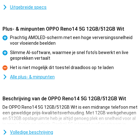
Uitgebreide specs
Plus- & minpunten OPPO Reno14 5G 12GB/512GB Wit
Prachtig AMOLED-scherm met een hoge verversingssnelheid
voor vloeiende beelden
Pluspunt
Slimme AI-software, waarmee je snel foto's bewerkt en live
gesprekken vertaalt
Pluspunt
Het is niet mogelijk dit toestel draadloos op te laden
Minpunt
Alle plus- & minpunten
Beschrijving van de OPPO Reno14 5G 12GB/512GB Wit
De OPPO Reno14 5G 12GB/512GB Wit is een midrange telefoon met
een geweldige prijs-kwaliteitsverhouding. Met 12GB werkgeheugen
en 512GB opslagruimte heb je altijd genoeg plek en snelheid voor al
je apps, foto’s en video’s. Dankzij 5G internet surf en stream je
razendsnel. Het heldere AMOLED-scherm van 6.59 inch maakt elke
Volledige beschrijving
film en game extra mooi. De slimme AI-camera zorgt voor scherpe,