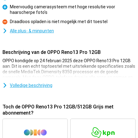
Pluspunt
Meervoudig camerasysteem met hoge resolutie voor
haarscherpe foto's
Pluspunt
Draadloos opladen is niet mogelijk met dit toestel
Minpunt
Alle plus- & minpunten
Beschrijving van de OPPO Reno13 Pro 12GB
OPPO kondigde op 24 februari 2025 deze OPPO Reno13 Pro 12GB
aan. Dit is een echt toptoestel met uitstekende specificaties zoals
de snelle MediaTek Dimensity 8350 processor en de goede
camera’s. Met deze OPPO-telefoon draai je alle apps en games en
maak je uitstekende foto’s met een druk op de knop!
Volledige beschrijving
Daarnaast ziet deze OPPO Reno13 Pro 12GB er ook ontzettend
goed uit, dus je zult hem altijd graag uit je broekzak halen om te
laten zien aan je vrienden en familie. Het scherm heeft een
Toch de OPPO Reno13 Pro 12GB/512GB Grijs met
doorsnee van 6.83 inch, dus je kunt alles goed zien.
abonnement?
Goede cameraset
Dit toestel heeft drie verschillende cameralenzen achterop. Ook
heeft deze telefoon een telelens. Deze lens gebruik je om optisch