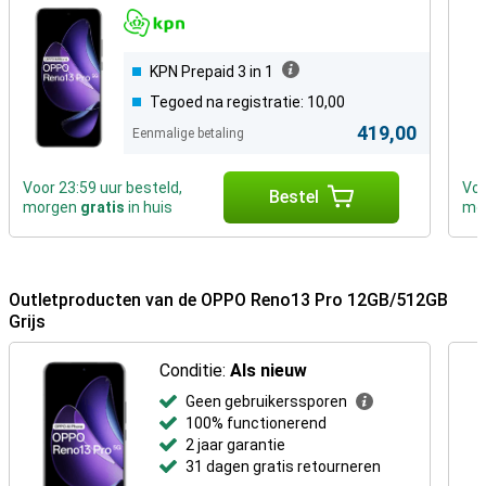
KPN Prepaid 3 in 1
Tegoed na registratie: 10,00
419,00
Eenmalige betaling
Voor 23:59 uur besteld,
Voo
Bestel
morgen
gratis
in huis
mo
Outletproducten van de OPPO Reno13 Pro 12GB/512GB
Grijs
Conditie:
Als nieuw
Geen gebruikerssporen
100% functionerend
2 jaar garantie
31 dagen gratis retourneren