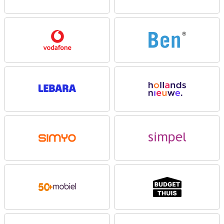
te zoomen, je haalt dus dingen van veraf dichterbij! Dit doet de lens
zonder dat het beelt korrelig en wiebelig wordt. Handig. Ook is er
nog een ultra-groothoeklens van 8 megapixel. De hoofdlens heeft
een resolutie van 50 megapixel, waarmee je dus mooie foto's
schiet. Deze camera gebruik je voor alle normale foto's en gebruik je
dus het vaakst! De AI-gestuurde beeldoptimalisatie past
automatisch kleuren, contrast en belichting aan voor het beste
resultaat. Verder heeft deze telefoon een selfiecamera met een
resolutie van eveneens 50MP.
Scherm voor de filmliefhebber
Deze OPPO Reno13 Pro 12GB heeft een scherm dat groter is dan
gemiddeld. Wanneer je veel filmpjes of series kijkt op je telefoon is
dit erg fijn, je hoeft je telefoon namelijk niet zo dicht bij je te houden
om alles goed te kunnen zien! Deze smartphone heeft een hoge
verversingssnelheid van 120Hz. Hierdoor lijken beelden erg vloeiend
en soepel. Games zien er daardoor erg mooi uit op dit beeldscherm!
Krachtige smartphone
Bestanden of applicaties verwijderen om meer opslag te creëren is
niet nodig met dit toestel. De OPPO Reno13 Pro 12GB is uitgerust
met een grote opslagcapaciteit. Hierop kan je wel duizenden video’s
foto’s of bestanden op opslaan. Deze OPPO Reno13 Pro 12GB is
voorzien van een krachtpatser van een processor. Dit is erg handig