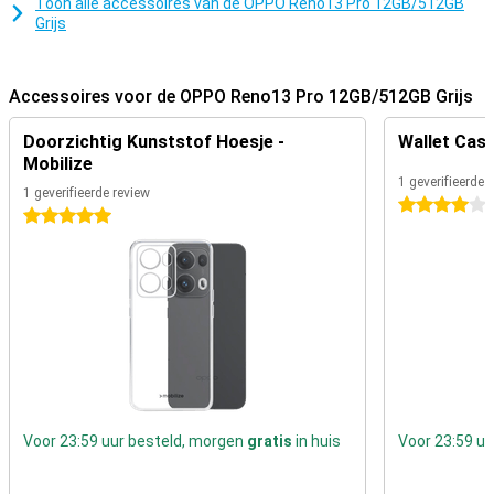
Toon alle accessoires van de OPPO Reno13 Pro 12GB/512GB
OPPO Reno13 Pro 12GB heeft een IP69 certificering, zo kan dit
Grijs
toestel in het zwembad, plas of zee vallen zonder gelijk stuk te
gaan! Met de OPPO Reno13 Pro 12GB krijg je een
vingerafdruksensor. Je kan je telefoon ontgrendelen door je vinger
Accessoires voor de OPPO Reno13 Pro 12GB/512GB Grijs
op het scherm te leggen.
Doorzichtig Kunststof Hoesje -
Wallet Case
Mobilize
1 geverifieerde 
1 geverifieerde review
4 sterren
5 sterren
Voor 23:59 uur besteld, morgen
gratis
in huis
Voor 23:59 u