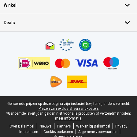
Winkel
Deals
Certificaten, betaalmethoden, bezorgingsdienst partners
Juridische voettekst
Genoemde prijzen op deze pagina zijn inclusief btw, tenzij anders vermeld.
Prijzen zijn exclusief verzendkosten.
*Genoemde levertijden gelden niet voor alle producten of verzendmethoden:
meer informatie.
Over Belsimpel
Nieuws
Partners
Werken bij Belsimpel
Privacy
Impressum
Cookievoorkeuren
Algemene voorwaarden