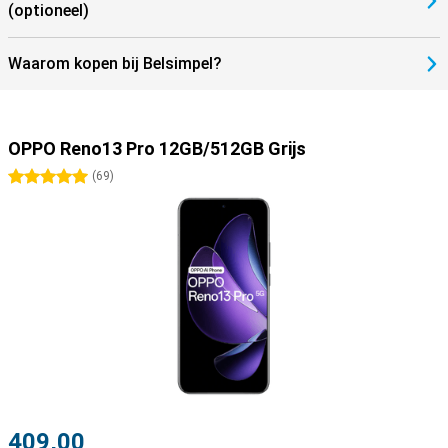
(optioneel)
Waarom kopen bij Belsimpel?
OPPO Reno13 Pro 12GB/512GB Grijs
5 sterren
(
69
)
409,00