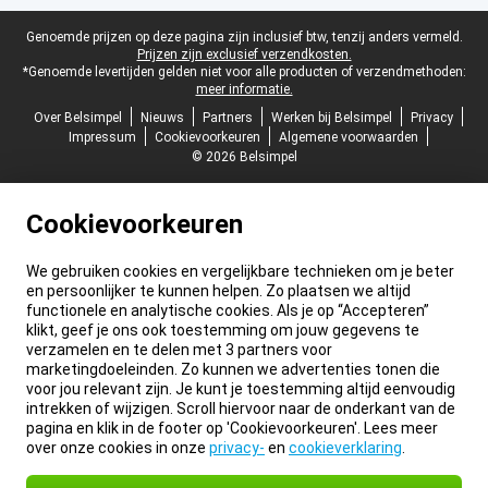
Juridische voettekst
Genoemde prijzen op deze pagina zijn inclusief btw, tenzij anders vermeld.
Prijzen zijn exclusief verzendkosten.
*Genoemde levertijden gelden niet voor alle producten of verzendmethoden:
meer informatie.
Over Belsimpel
Nieuws
Partners
Werken bij Belsimpel
Privacy
Impressum
Cookievoorkeuren
Algemene voorwaarden
© 2026 Belsimpel
Cookievoorkeuren
We gebruiken cookies en vergelijkbare technieken om je beter
en persoonlijker te kunnen helpen. Zo plaatsen we altijd
functionele en analytische cookies. Als je op “Accepteren”
klikt, geef je ons ook toestemming om jouw gegevens te
verzamelen en te delen met 3 partners voor
marketingdoeleinden. Zo kunnen we advertenties tonen die
voor jou relevant zijn. Je kunt je toestemming altijd eenvoudig
intrekken of wijzigen. Scroll hiervoor naar de onderkant van de
pagina en klik in de footer op 'Cookievoorkeuren'. Lees meer
over onze cookies in onze
privacy-
en
cookieverklaring
.