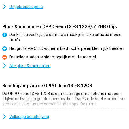
Uitgebreide specs
Plus- & minpunten OPPO Reno13 FS 12GB/512GB Grijs
Dankzij de veelzijdige camera's maak je in elke situatie mooie
foto's
Pluspunt
Het grote AMOLED-scherm biedt scherpe en kleurrijke beelden
Pluspunt
Draadloos laden is niet mogelijk met dit toestel
Minpunt
Alle plus- & minpunten
Beschrijving van de OPPO Reno13 FS 12GB
De OPPO Reno13 FS 12GB is een krachtige smartphone met een
stijlvol ontwerp en goede specificaties. Dankzij de snelle processor
schakel je vlug tussen verschillende apps. De ruime
opslagcapaciteit biedt genoeg plek voor al je foto’s, video’s en apps.
Het scherpe en vloeiende display zorgt voor een prettige
Volledige beschrijving
kijkervaring, terwijl de veelzijdige camera’s prachtige foto’s maken.
De grote batterij met snellaadfunctie zorgt ervoor dat je nooit lang