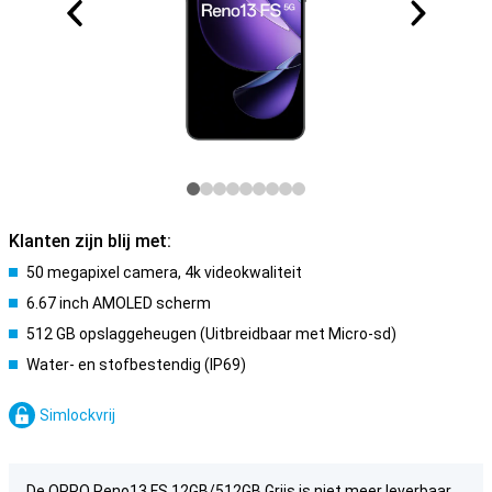
Klanten zijn blij met:
50 megapixel camera, 4k videokwaliteit
6.67 inch AMOLED scherm
512 GB opslaggeheugen (Uitbreidbaar met Micro-sd)
Water- en stofbestendig (IP69)
Simlockvrij
De OPPO Reno13 FS 12GB/512GB Grijs is niet meer leverbaar.