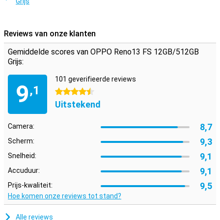
Grijs
De grote 5800mAh-batterij van de OPPO Reno13 FS 12GB zorgt
ervoor dat je de hele dag vooruit kunt zonder tussendoor op te
laden. En als je toch stroom nodig hebt, zorgt de snellaadfunctie
ervoor dat je binnen no-time weer door kunt. Met slimme
Reviews van onze klanten
energiebesparende functies wordt het verbruik efficiënt beheerd.
Zo haal je altijd het maximale uit je batterij, of je nu veel streamt,
Gemiddelde scores van OPPO Reno13 FS 12GB/512GB
gamet of werkt op je telefoon.
Grijs:
101 geverifieerde reviews
9
,1
4.5 sterren
Uitstekend
8,7
Camera:
9,3
Scherm:
9,1
Snelheid:
9,1
Accuduur:
9,5
Prijs-kwaliteit:
Hoe komen onze reviews tot stand?
Alle reviews