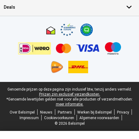
Deals
Certificaten, betaalmethoden, bezorgingsdienst partners
Juridische voettekst
Genoemde prijzen op deze pagina zijn inclusief btw, tenzij anders vermeld.
Prijzen zijn exclusief verzendkosten.
*Genoemde levertijden gelden niet voor alle producten of verzendmethoden:
meer informatie.
Over Belsimpel
Nieuws
Partners
Werken bij Belsimpel
Privacy
Impressum
Cookievoorkeuren
Algemene voorwaarden
© 2026 Belsimpel