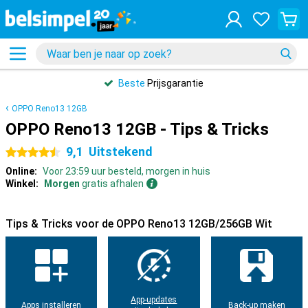
Beste
Prijsgarantie
OPPO Reno13 12GB
OPPO Reno13 12GB - Tips & Tricks
9,1
Uitstekend
4.5 sterren
Online:
Voor 23:59 uur besteld, morgen in huis
Winkel:
Morgen
gratis afhalen
Tips & Tricks voor de OPPO Reno13 12GB/256GB Wit
App-updates
Apps installeren
Back-up maken