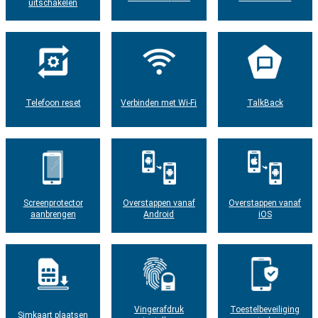
uitschakelen
Telefoon reset
Verbinden met Wi-Fi
TalkBack
Screenprotector
Overstappen vanaf
Overstappen vanaf
aanbrengen
Android
iOS
Vingerafdruk
Toestelbeveiliging
Simkaart plaatsen