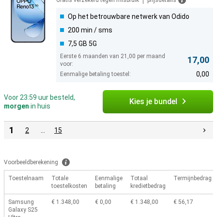
Gratis verzekerd tegen misbruik
prijsdetails
Op het betrouwbare netwerk van Odido
200 min / sms
7,5 GB 5G
Eerste 6 maanden van 21,00 per maand
17,00
voor:
0,00
Eenmalige betaling toestel:
Voor 23:59 uur besteld,
Kies je bundel
morgen
in huis
1
2
…
15
Voorbeeldberekening
Toestelnaam
Totale
Eenmalige
Totaal
Termijnbedrag
toestelkosten
betaling
kredietbedrag
Samsung
€ 1.348,00
€ 0,00
€ 1.348,00
€ 56,17
Galaxy S25