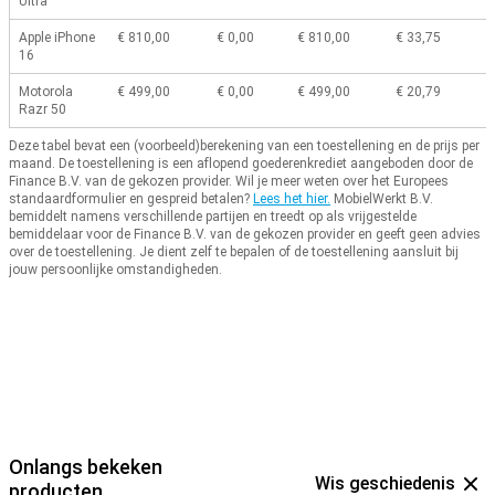
Ultra
Apple iPhone
€ 810,00
€ 0,00
€ 810,00
€ 33,75
16
Motorola
€ 499,00
€ 0,00
€ 499,00
€ 20,79
Razr 50
Deze tabel bevat een (voorbeeld)berekening van een toestellening en de prijs per
maand.
De toestellening is een aflopend goederenkrediet aangeboden door de
Finance B.V. van de gekozen provider.
Wil je meer weten over het Europees
standaardformulier en gespreid betalen?
Lees het hier.
MobielWerkt B.V.
bemiddelt namens verschillende partijen en treedt op als vrijgestelde
bemiddelaar voor de Finance B.V. van de gekozen provider en geeft geen advies
over de toestellening.
Je dient zelf te bepalen of de toestellening aansluit bij
jouw persoonlijke omstandigheden.
Onlangs bekeken
Wis geschiedenis
producten