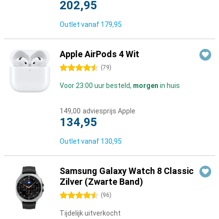
202,95
Outlet vanaf
179,95
Apple AirPods 4 Wit
4.5 sterren
(
79
)
Voor 23:00 uur besteld,
morgen
in huis
149,00
adviesprijs Apple
134,95
Outlet vanaf
130,95
Samsung Galaxy Watch 8 Classic
Zilver (Zwarte Band)
4.5 sterren
(
96
)
Tijdelijk uitverkocht