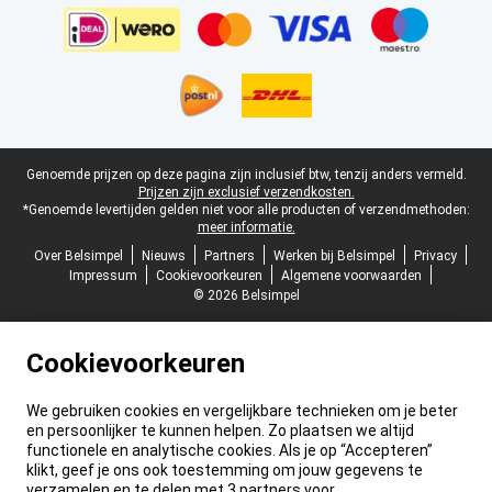
Juridische voettekst
Genoemde prijzen op deze pagina zijn inclusief btw, tenzij anders vermeld.
Prijzen zijn exclusief verzendkosten.
*Genoemde levertijden gelden niet voor alle producten of verzendmethoden:
meer informatie.
Over Belsimpel
Nieuws
Partners
Werken bij Belsimpel
Privacy
Impressum
Cookievoorkeuren
Algemene voorwaarden
© 2026 Belsimpel
Cookievoorkeuren
We gebruiken cookies en vergelijkbare technieken om je beter
en persoonlijker te kunnen helpen. Zo plaatsen we altijd
functionele en analytische cookies. Als je op “Accepteren”
klikt, geef je ons ook toestemming om jouw gegevens te
verzamelen en te delen met 3 partners voor