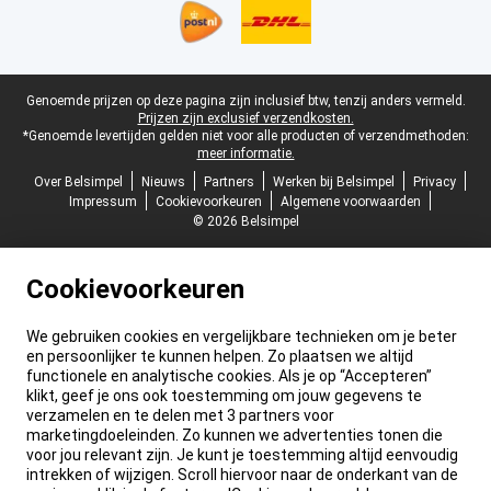
Juridische voettekst
Genoemde prijzen op deze pagina zijn inclusief btw, tenzij anders vermeld.
Prijzen zijn exclusief verzendkosten.
*Genoemde levertijden gelden niet voor alle producten of verzendmethoden:
meer informatie.
Over Belsimpel
Nieuws
Partners
Werken bij Belsimpel
Privacy
Impressum
Cookievoorkeuren
Algemene voorwaarden
© 2026 Belsimpel
Cookievoorkeuren
We gebruiken cookies en vergelijkbare technieken om je beter
en persoonlijker te kunnen helpen. Zo plaatsen we altijd
functionele en analytische cookies. Als je op “Accepteren”
klikt, geef je ons ook toestemming om jouw gegevens te
verzamelen en te delen met 3 partners voor
marketingdoeleinden. Zo kunnen we advertenties tonen die
voor jou relevant zijn. Je kunt je toestemming altijd eenvoudig
intrekken of wijzigen. Scroll hiervoor naar de onderkant van de