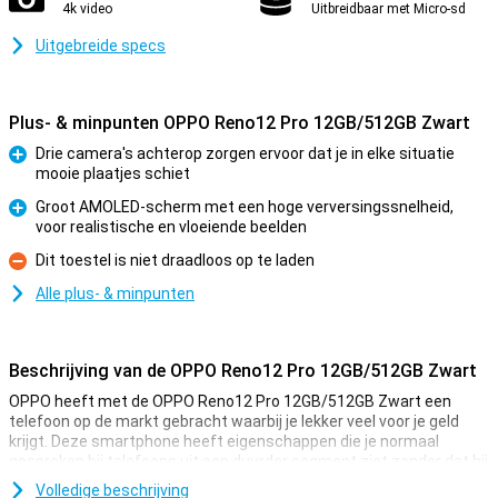
4k video
Uitbreidbaar met Micro-sd
Uitgebreide specs
Plus- & minpunten OPPO Reno12 Pro 12GB/512GB Zwart
Drie camera's achterop zorgen ervoor dat je in elke situatie
mooie plaatjes schiet
Pluspunt
Groot AMOLED-scherm met een hoge verversingssnelheid,
voor realistische en vloeiende beelden
Pluspunt
Dit toestel is niet draadloos op te laden
Minpunt
Alle plus- & minpunten
Beschrijving van de OPPO Reno12 Pro 12GB/512GB Zwart
OPPO heeft met de OPPO Reno12 Pro 12GB/512GB Zwart een
telefoon op de markt gebracht waarbij je lekker veel voor je geld
krijgt. Deze smartphone heeft eigenschappen die je normaal
gesproken bij telefoons uit een duurder segment ziet zonder dat hij
het prijskaartje overneemt!
Volledige beschrijving