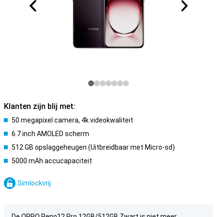
Klanten zijn blij met:
50 megapixel camera, 4k videokwaliteit
6.7 inch AMOLED scherm
512 GB opslaggeheugen (Uitbreidbaar met Micro-sd)
5000 mAh accucapaciteit
Simlockvrij
De OPPO Reno12 Pro 12GB/512GB Zwart is niet meer