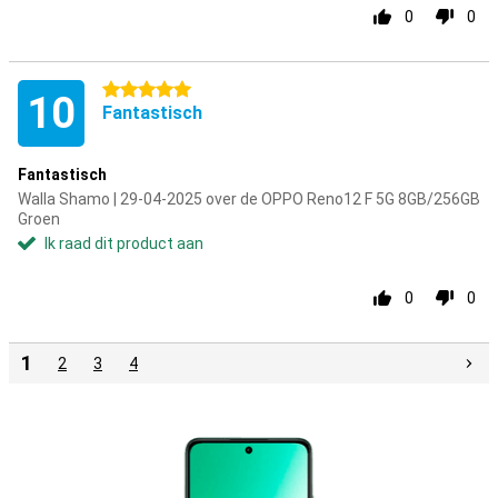
0
0
5 sterren
10
Fantastisch
Fantastisch
Walla Shamo | 29-04-2025 over de OPPO Reno12 F 5G 8GB/256GB
Groen
Ik raad dit product aan
0
0
1
2
3
4