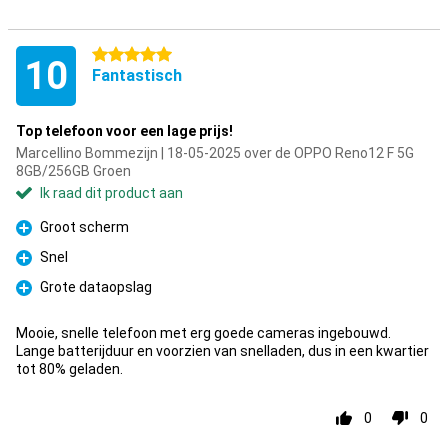
5 sterren
10
Fantastisch
Top telefoon voor een lage prijs!
Marcellino Bommezijn | 18-05-2025 over de OPPO Reno12 F 5G
8GB/256GB Groen
Ik raad dit product aan
Groot scherm
Pluspunt
Snel
Pluspunt
Grote dataopslag
Pluspunt
Mooie, snelle telefoon met erg goede cameras ingebouwd.
Lange batterijduur en voorzien van snelladen, dus in een kwartier
tot 80% geladen.
0
0