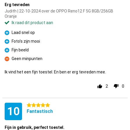
Erg tevreden
Judith | 22-10-2024 over de OPPO Reno12 F 5G 8GB/256GB
Oranje
Ik raad dit product aan
Laad snel op
Pluspunt
Foto's zijn mooi
Pluspunt
Fijn beeld
Pluspunt
Geen minpunten
Minpunt
Ik vind het een fijn toestel. En ben er erg tevreden mee.
2
0
5 sterren
10
Fantastisch
Fijn in gebruik, perfect toestel.