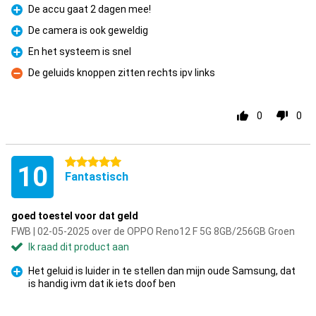
De accu gaat 2 dagen mee!
Pluspunt
De camera is ook geweldig
Pluspunt
En het systeem is snel
Pluspunt
De geluids knoppen zitten rechts ipv links
Minpunt
0
0
5 sterren
10
Fantastisch
goed toestel voor dat geld
FWB | 02-05-2025 over de OPPO Reno12 F 5G 8GB/256GB Groen
Ik raad dit product aan
Het geluid is luider in te stellen dan mijn oude Samsung, dat
is handig ivm dat ik iets doof ben
Pluspunt