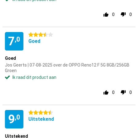
0
0
3.5 sterren
7
,0
Goed
Goed
Jos Geerts | 07-08-2025 over de OPPO Reno12 F 5G 8GB/256GB
Groen
Ik raad dit product aan
0
0
4.5 sterren
9
,0
Uitstekend
Uitstekend