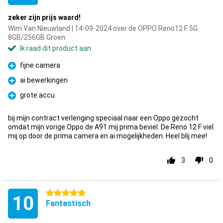
zeker zijn prijs waard!
Wim Van Nieuwland | 14-09-2024 over de OPPO Reno12 F 5G
8GB/256GB Groen
Ik raad dit product aan
fijne camera
Pluspunt
ai bewerkingen
Pluspunt
grote accu
Pluspunt
bij mijn contract verlenging speciaal naar een Oppo gezocht
omdat mijn vorige Oppo de A91 mij prima beviel. De Reno 12 F viel
mij op door de prima camera en ai mogelijkheden. Heel blij mee!
3
0
5 sterren
10
Fantastisch