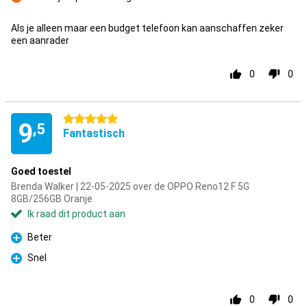
Minpunt
Als je alleen maar een budget telefoon kan aanschaffen zeker
een aanrader
0
0
5 sterren
9
,5
Fantastisch
Goed toestel
Brenda Walker | 22-05-2025 over de OPPO Reno12 F 5G
8GB/256GB Oranje
Ik raad dit product aan
Beter
Pluspunt
Snel
Pluspunt
0
0