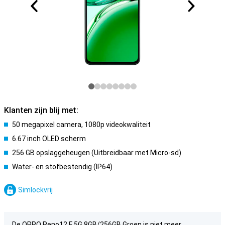
Klanten zijn blij met:
50 megapixel camera, 1080p videokwaliteit
6.67 inch OLED scherm
256 GB opslaggeheugen (Uitbreidbaar met Micro-sd)
Water- en stofbestendig (IP64)
Simlockvrij
De OPPO Reno12 F 5G 8GB/256GB Groen is niet meer