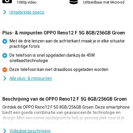
1080p video
Uitbreidbaar met Micro-sd
Uitgebreide specs
Plus- & minpunten OPPO Reno12 F 5G 8GB/256GB Groen
Met de drie lenzen aan de achterkant maak je in elke situatie
prachtige foto's
Pluspunt
De telefoon is snel opgeladen dankzij de 45W
snellaadtechnologie
Pluspunt
Deze telefoon kan niet draadloos opgeladen worden
Minpunt
Alle plus- & minpunten
Beschrijving van de OPPO Reno12 F 5G 8GB/256GB Groen
Ontdek de OPPO Reno12 F 5G 8GB/256GB Groen. Deze smartphone
biedt een goede combinatie van geavanceerde technologie en
design. Met een ruime opslagruimte heb je genoeg plek voor al je
foto's, video's en apps. Het werkgeheugen zorgt voor een soepele
en snelle gebruikservaring voor bijvoorbeeld al je games. Geniet van
Volledige beschrijving