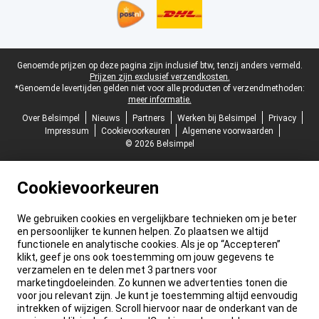
Juridische voettekst
Genoemde prijzen op deze pagina zijn inclusief btw, tenzij anders vermeld.
Prijzen zijn exclusief verzendkosten.
*Genoemde levertijden gelden niet voor alle producten of verzendmethoden:
meer informatie.
Over Belsimpel
Nieuws
Partners
Werken bij Belsimpel
Privacy
Impressum
Cookievoorkeuren
Algemene voorwaarden
© 2026 Belsimpel
Cookievoorkeuren
We gebruiken cookies en vergelijkbare technieken om je beter
en persoonlijker te kunnen helpen. Zo plaatsen we altijd
functionele en analytische cookies. Als je op “Accepteren”
klikt, geef je ons ook toestemming om jouw gegevens te
verzamelen en te delen met 3 partners voor
marketingdoeleinden. Zo kunnen we advertenties tonen die
voor jou relevant zijn. Je kunt je toestemming altijd eenvoudig
intrekken of wijzigen. Scroll hiervoor naar de onderkant van de