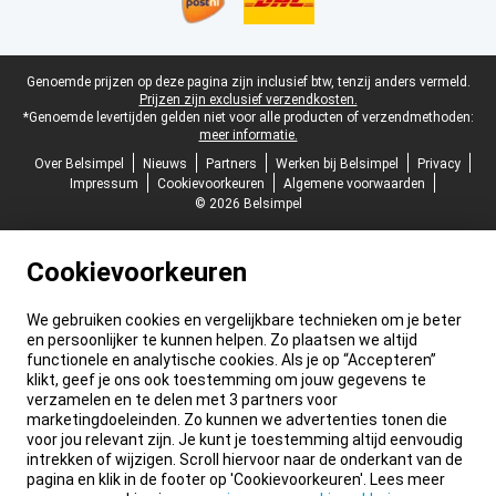
Juridische voettekst
Genoemde prijzen op deze pagina zijn inclusief btw, tenzij anders vermeld.
Prijzen zijn exclusief verzendkosten.
*Genoemde levertijden gelden niet voor alle producten of verzendmethoden:
meer informatie.
Over Belsimpel
Nieuws
Partners
Werken bij Belsimpel
Privacy
Impressum
Cookievoorkeuren
Algemene voorwaarden
© 2026 Belsimpel
Cookievoorkeuren
We gebruiken cookies en vergelijkbare technieken om je beter
en persoonlijker te kunnen helpen. Zo plaatsen we altijd
functionele en analytische cookies. Als je op “Accepteren”
klikt, geef je ons ook toestemming om jouw gegevens te
verzamelen en te delen met 3 partners voor
marketingdoeleinden. Zo kunnen we advertenties tonen die
voor jou relevant zijn. Je kunt je toestemming altijd eenvoudig
intrekken of wijzigen. Scroll hiervoor naar de onderkant van de
pagina en klik in de footer op 'Cookievoorkeuren'. Lees meer