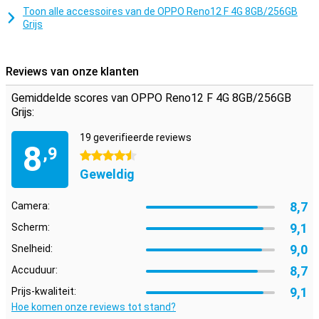
of een spel speelt. Met deze smartphone maak je zeker indruk.
Toon alle accessoires van de OPPO Reno12 F 4G 8GB/256GB
Grijs
Veiligheid
Veiligheid is een belangrijk aspect van de OPPO Reno12 F 4G. Met
de ingebouwde vingerafdrukscanner en gezichtsherkenning zorg je
Reviews van onze klanten
ervoor dat alleen jij toegang hebt tot je telefoon. Je gegevens en
persoonlijke informatie zijn altijd goed beschermd, zodat je met
Gemiddelde scores van OPPO Reno12 F 4G 8GB/256GB
een gerust hart je telefoon kunt gebruiken.
Grijs:
19 geverifieerde reviews
8
,9
4.5 sterren
Geweldig
8,7
Camera:
9,1
Scherm:
9,0
Snelheid:
8,7
Accuduur:
9,1
Prijs-kwaliteit:
Hoe komen onze reviews tot stand?