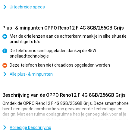
Uitgebreide specs
Plus- & minpunten OPPO Reno12 F 4G 8GB/256GB Grijs
Met de drie lenzen aan de achterkant maak je in elke situatie
prachtige foto's
Pluspunt
De telefoon is snel opgeladen dankzij de 45W
snellaadtechnologie
Pluspunt
Deze telefoon kan niet draadloos opgeladen worden
Minpunt
Alle plus- & minpunten
Beschrijving van de OPPO Reno12 F 4G 8GB/256GB Grijs
Ontdek de OPPO Reno12 F 4G 8GB/256GB Grijs. Deze smartphone
biedt een goede combinatie van geavanceerde technologie en
design. Met een ruime opslagruimte heb je genoeg plek voor al je
foto's, video's en apps. Het werkgeheugen zorgt voor een soepele
en snelle gebruikservaring voor bijvoorbeeld al je games. Geniet van
Volledige beschrijving
adembenemende beelden dankzij de AI-ondersteunde camera en