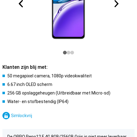
Klanten zijn blij met:
50 megapixel camera, 1080p videokwaliteit
6.67 inch OLED scherm
256 GB opslaggeheugen (Uitbreidbaar met Micro-sd)
Water- en stofbestendig (IP64)
Simlockvrij
De OPPO Reno12 F 4G 8GB/256GB Grijs is niet meer leverbaar.