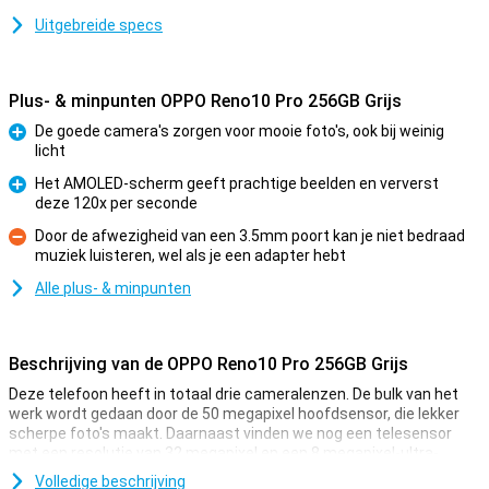
Uitgebreide specs
Plus- & minpunten OPPO Reno10 Pro 256GB Grijs
De goede camera's zorgen voor mooie foto's, ook bij weinig
licht
Pluspunt
Het AMOLED-scherm geeft prachtige beelden en ververst
deze 120x per seconde
Pluspunt
Door de afwezigheid van een 3.5mm poort kan je niet bedraad
muziek luisteren, wel als je een adapter hebt
Minpunt
Alle plus- & minpunten
Beschrijving van de OPPO Reno10 Pro 256GB Grijs
Deze telefoon heeft in totaal drie cameralenzen. De bulk van het
werk wordt gedaan door de 50 megapixel hoofdsensor, die lekker
scherpe foto's maakt. Daarnaast vinden we nog een telesensor
met een resolutie van 32 megapixel en een 8 megapixel-ultra-
groothoeklens. De belangrijkste camera van allemaal is natuurlijk
Volledige beschrijving