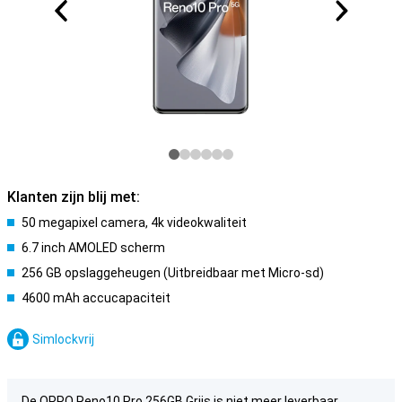
Klanten zijn blij met:
50 megapixel camera, 4k videokwaliteit
6.7 inch AMOLED scherm
256 GB opslaggeheugen (Uitbreidbaar met Micro-sd)
4600 mAh accucapaciteit
Simlockvrij
De OPPO Reno10 Pro 256GB Grijs is niet meer leverbaar.