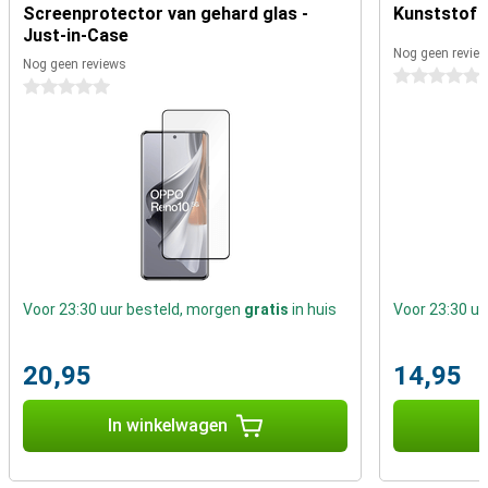
zoals het uitvoeren van pinbetalingen.
Screenprotector van gehard glas -
Kunststof H
Just-in-Case
Onzichtbare vingerafdrukscanner
Nog geen revie
Nog geen reviews
0 sterren
Deze smartphone is uitstekend voor gebruikers die geluidskwaliteit
0 sterren
belangrijk vinden. Het toestel heeft namelijk stereo speakers. Als je
de voorkeur geeft aan een vingerafdruksensor aan de voorkant,
maar wel zo'n mooi randloos scherm wilt, is de Oppo Reno 10 Pro
256GB Grijs iets voor jou. De scanner zit namelijk onder het scherm!
Voor 23:30 uur besteld, morgen
gratis
in huis
Voor 23:30 u
20,95
14,95
In winkelwagen
I