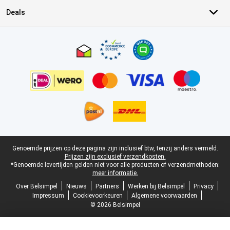
Deals
Certificaten, betaalmethoden, bezorgingsdienst partners
Juridische voettekst
Genoemde prijzen op deze pagina zijn inclusief btw, tenzij anders vermeld.
Prijzen zijn exclusief verzendkosten.
*Genoemde levertijden gelden niet voor alle producten of verzendmethoden:
meer informatie.
Over Belsimpel
Nieuws
Partners
Werken bij Belsimpel
Privacy
Impressum
Cookievoorkeuren
Algemene voorwaarden
© 2026 Belsimpel