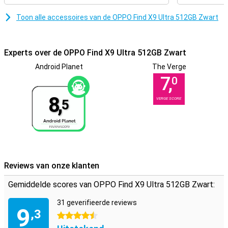
en het optimaliseren van prestaties. De OPPO Find X9 Ultra 512GB
Zwart past zich aan jouw gebruik aan en maakt je smartphone-
Toon alle accessoires van de OPPO Find X9 Ultra 512GB Zwart
ervaring sneller, slimmer en een stuk makkelijker.
Experts over de OPPO Find X9 Ultra 512GB Zwart
Android Planet
The Verge
7,
0
8,
VERGE SCORE
5
Reviews van onze klanten
Gemiddelde scores van OPPO Find X9 Ultra 512GB Zwart:
31 geverifieerde reviews
9
,3
4.5 sterren