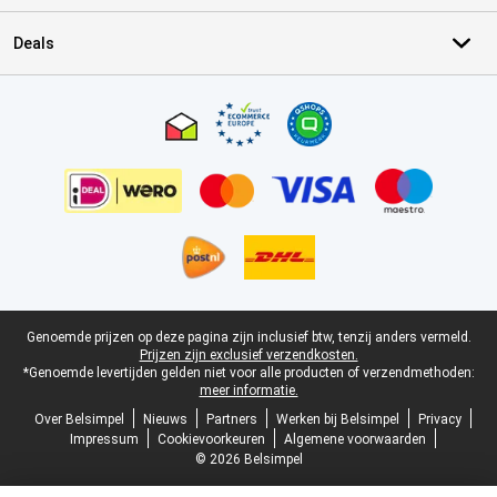
Deals
Certificaten, betaalmethoden, bezorgingsdienst partners
Juridische voettekst
Genoemde prijzen op deze pagina zijn inclusief btw, tenzij anders vermeld.
Prijzen zijn exclusief verzendkosten.
*Genoemde levertijden gelden niet voor alle producten of verzendmethoden:
meer informatie.
Over Belsimpel
Nieuws
Partners
Werken bij Belsimpel
Privacy
Impressum
Cookievoorkeuren
Algemene voorwaarden
© 2026 Belsimpel