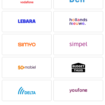
uitstraling.
Dubbele 200MP en slimme portretfuncties
Met maar liefst vijf camera’s op de achterkant van de OPPO Find
X9 Ultra 512GB Zwart leg je in elke situatie het ideale beeld vast.
Met de twee 200MP-camera’s leg je extreem veel detail vast, zelfs
als je later inzoomt. De 200MP-telelens gebruik je vooral om
objecten dichterbij te halen zonder kwaliteitsverlies. Ideaal als je
flexibiliteit wilt tijdens het fotograferen. Dankzij slimme
portretfilters en het LUMO Portrait Flash-algoritme zien gezichten
er natuurlijk en goed belicht uit. De camera stelt snel en nauwkeurig
scherp. De OPPO Find X9 Ultra 512GB Zwart helpt je om moeiteloos
indrukwekkende foto’s te maken.
Veelzijdige camera's met zoom en groothoek
Met de 50MP-telelens en 10x optische zoom haal je verre
onderwerpen haarscherp dichtbij. Ideaal voor sport, natuur of
concerten. De 230mm-brandpuntsafstand zorgt voor beelden met
een detailniveau dat je normaal bij professionele camera’s ziet.
Zelfs op afstand blijven foto’s strak en stabiel. De OPPO Find X9
Ultra 512GB Zwart geeft je veel creatieve vrijheid tijdens het
fotograferen en filmen.
De 50MP-ultragroothoekcamera legt juist extra brede beelden