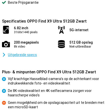
Beste Prijsgarantie
Specificaties OPPO Find X9 Ultra 512GB Zwart
6.82 inch
5G-internet
3168x1440 pixels
200 megapixels
512 GB opslag
8k video
Niet-uitbreidbaar
Uitgebreide specs
Plus- & minpunten OPPO Find X9 Ultra 512GB Zwart
Vijf krachtige Hasselblad-camera’s op de achterkant voor
indrukwekkende foto- en videokwaliteit
Pluspunt
De 8K-videokwaliteit en 4K-selfiecamera zorgen voor
haarscherpe video's
Pluspunt
Geen mogelijkheid om de opslagcapaciteit uit te breiden met
een microSD-kaart
Minpunt