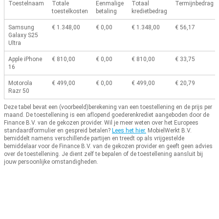
Toestelnaam
Totale
Eenmalige
Totaal
Termijnbedrag
toestelkosten
betaling
kredietbedrag
Samsung
€ 1.348,00
€ 0,00
€ 1.348,00
€ 56,17
Galaxy S25
Ultra
Apple iPhone
€ 810,00
€ 0,00
€ 810,00
€ 33,75
16
Motorola
€ 499,00
€ 0,00
€ 499,00
€ 20,79
Razr 50
Deze tabel bevat een (voorbeeld)berekening van een toestellening en de prijs per
maand.
De toestellening is een aflopend goederenkrediet aangeboden door de
Finance B.V. van de gekozen provider.
Wil je meer weten over het Europees
standaardformulier en gespreid betalen?
Lees het hier.
MobielWerkt B.V.
bemiddelt namens verschillende partijen en treedt op als vrijgestelde
bemiddelaar voor de Finance B.V. van de gekozen provider en geeft geen advies
over de toestellening.
Je dient zelf te bepalen of de toestellening aansluit bij
jouw persoonlijke omstandigheden.