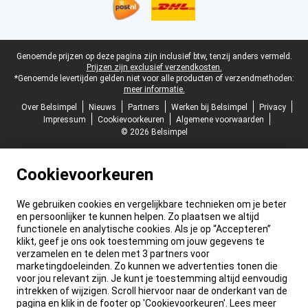
Juridische voettekst
Genoemde prijzen op deze pagina zijn inclusief btw, tenzij anders vermeld.
Prijzen zijn exclusief verzendkosten.
*Genoemde levertijden gelden niet voor alle producten of verzendmethoden:
meer informatie.
Over Belsimpel
Nieuws
Partners
Werken bij Belsimpel
Privacy
Impressum
Cookievoorkeuren
Algemene voorwaarden
© 2026 Belsimpel
Cookievoorkeuren
We gebruiken cookies en vergelijkbare technieken om je beter
en persoonlijker te kunnen helpen. Zo plaatsen we altijd
functionele en analytische cookies. Als je op “Accepteren”
klikt, geef je ons ook toestemming om jouw gegevens te
verzamelen en te delen met 3 partners voor
marketingdoeleinden. Zo kunnen we advertenties tonen die
voor jou relevant zijn. Je kunt je toestemming altijd eenvoudig
intrekken of wijzigen. Scroll hiervoor naar de onderkant van de
pagina en klik in de footer op 'Cookievoorkeuren'. Lees meer