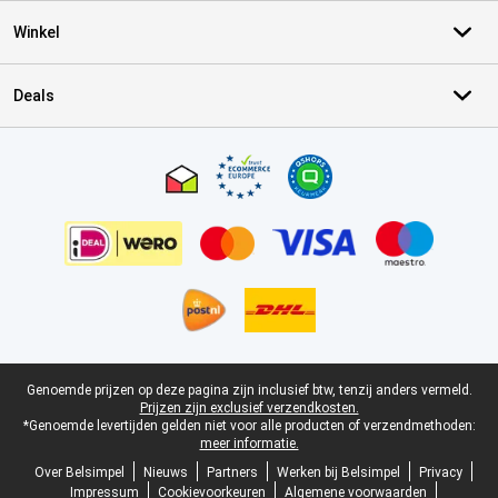
Winkel
Deals
Certificaten, betaalmethoden, bezorgingsdienst partners
Juridische voettekst
Genoemde prijzen op deze pagina zijn inclusief btw, tenzij anders vermeld.
Prijzen zijn exclusief verzendkosten.
*Genoemde levertijden gelden niet voor alle producten of verzendmethoden:
meer informatie.
Over Belsimpel
Nieuws
Partners
Werken bij Belsimpel
Privacy
Impressum
Cookievoorkeuren
Algemene voorwaarden