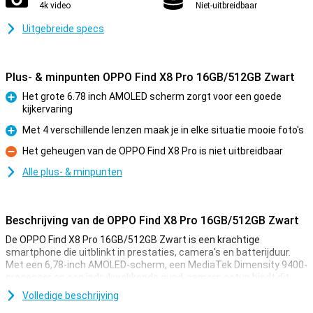
4k video
Niet-uitbreidbaar
Uitgebreide specs
Plus- & minpunten OPPO Find X8 Pro 16GB/512GB Zwart
Het grote 6.78 inch AMOLED scherm zorgt voor een goede
kijkervaring
Pluspunt
Met 4 verschillende lenzen maak je in elke situatie mooie foto's
Pluspunt
Het geheugen van de OPPO Find X8 Pro is niet uitbreidbaar
Minpunt
Alle plus- & minpunten
Beschrijving van de OPPO Find X8 Pro 16GB/512GB Zwart
De OPPO Find X8 Pro 16GB/512GB Zwart is een krachtige
smartphone die uitblinkt in prestaties, camera's en batterijduur.
Met een 6,78-inch AMOLED-scherm, een MediaTek Dimensity 9400-
processor en een indrukwekkende quad-camera setup biedt dit
toestel alles wat je nodig hebt voor een premium ervaring.
Volledige beschrijving