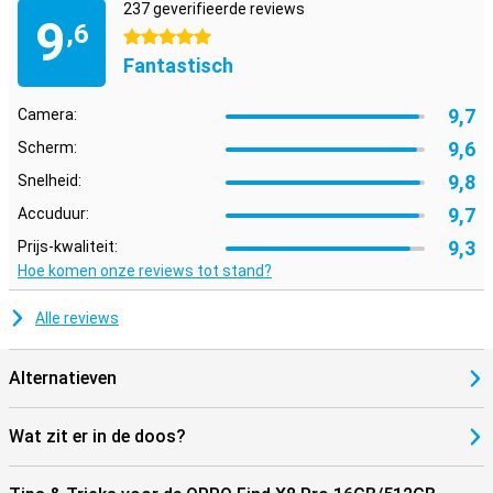
237 geverifieerde reviews
9
Conclusie
,6
5 sterren
De OPPO Find X8 Pro 16GB/512GB Zwart combineert krachtige
Fantastisch
hardware met geavanceerde software, wat resulteert in een
premium smartphone-ervaring. Of je nu een fanatieke fotograaf
bent, graag games speelt of gewoon op zoek bent naar een
9,7
Camera:
betrouwbare en stijlvolle smartphone, de OPPO Find X8 Pro voldoet
9,6
Scherm:
aan al je verwachtingen.
9,8
Snelheid:
9,7
Accuduur:
9,3
Prijs-kwaliteit:
Hoe komen onze reviews tot stand?
Alle reviews
Alternatieven
Wat zit er in de doos?