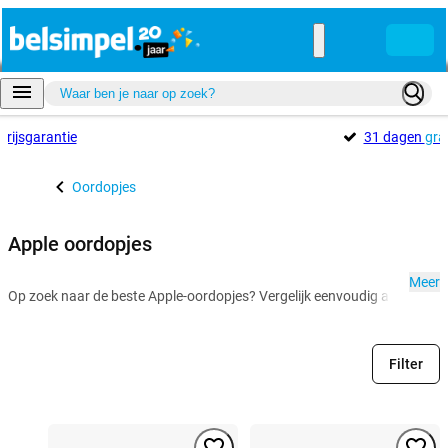
Prijsgarantie
31 dagen
gra
Oordopjes
Apple oordopjes
Meer
Op zoek naar de beste Apple-oordopjes? Vergelijk eenvoudig alle Apple-o
Filter