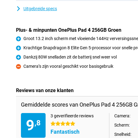
Uitgebreide specs
Plus- & minpunten OnePlus Pad 4 256GB Groen
Groot 13.2 inch scherm met vloeiende 144Hz verversingssne
Pluspunt
Krachtige Snapdragon 8 Elite Gen 5-processor voor snelle pr
Pluspunt
Dankzij 80W snelladen zit de batterij snel weer vol
Pluspunt
Camera’s zijn vooral geschikt voor basisgebruik
Minpunt
Reviews van onze klanten
Gemiddelde scores van OnePlus Pad 4 256GB G
3 geverifieerde reviews
Camera:
9
,8
5 sterren
Scherm:
Fantastisch
Snelheid: