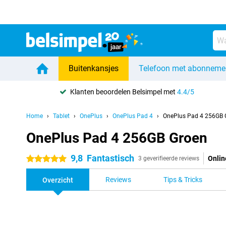
Buitenkansjes
Telefoon met abonneme
Klanten beoordelen Belsimpel met
4.4/5
Home
Tablet
OnePlus
OnePlus Pad 4
OnePlus Pad 4 256GB 
OnePlus Pad 4 256GB Groen
9,8
Fantastisch
Onlin
5 sterren
3 geverifieerde reviews
Reviews
Tips & Tricks
Overzicht