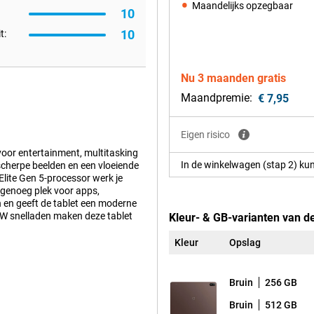
Maandelijks opzegbaar
10
10
t:
Nu 3 maanden gratis
Maandpremie:
€ 7,95
Eigen risico
oor entertainment, multitasking
In de winkelwagen (stap 2) kun
scherpe beelden en een vloeiende
lite Gen 5-processor werk je
genoeg plek voor apps,
n en geeft de tablet een moderne
80W snelladen maken deze tablet
Kleur- & GB-varianten van d
Kleur
Opslag
uik. Het grote 13.2 inch LCD-
Bruin
256 GB
 beelden scherp en gedetailleerd
je soepel door apps en websites.
Bruin
512 GB
oeiend. De beeldverhouding van 7:5