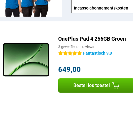
udie of entertainment. De
lzijdig.
Incasso abonnements­kosten
16. Deze software biedt een
askingfuncties. Open meerdere
ierdoor schakel je makkelijk
OnePlus Pad 4 256GB Groen
ed samen met andere OnePlus-
 eenvoudig. Dankzij de
3 geverifieerde reviews
 en de krachtige hardware van deze
Fantastisch 9,8
5 sterren
649,00
Bestel los toestel