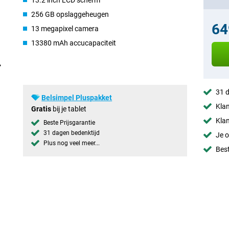
13.2 inch LCD scherm
256 GB opslaggeheugen
64
13 megapixel camera
13380 mAh accucapaciteit
31 d
Belsimpel Pluspakket
Klan
Gratis
bij je tablet
Klan
Beste Prijsgarantie
31 dagen bedenktijd
Je o
Plus nog veel meer...
Best