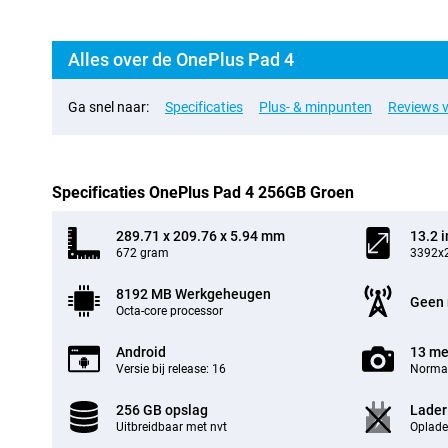
Alles over de OnePlus Pad 4
Ga snel naar:
Specificaties
Plus- & minpunten
Reviews v
Specificaties OnePlus Pad 4 256GB Groen
289.71 x 209.76 x 5.94 mm
13.2 
672 gram
3392x2
8192 MB Werkgeheugen
Geen 
Octa-core processor
Android
13 me
Versie bij release: 16
Normal
256 GB opslag
Lader
Uitbreidbaar met nvt
Oplade