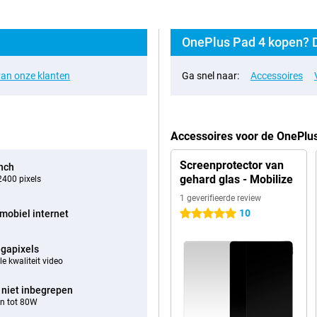
OnePlus Pad 4 kopen? D
an onze klanten
Ga snel naar:
Accessoires
Accessoires voor de OnePlu
Screenprotector van
inch
gehard glas - Mobilize
400 pixels
1 geverifieerde review
10
mobiel internet
5 sterren
gapixels
e kwaliteit video
 niet inbegrepen
n tot 80W