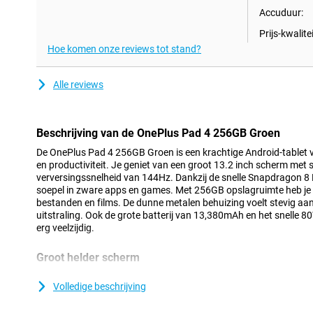
Accuduur:
Prijs-kwalitei
Hoe komen onze reviews tot stand?
Alle reviews
Beschrijving van de OnePlus Pad 4 256GB Groen
De OnePlus Pad 4 256GB Groen is een krachtige Android-tablet v
en productiviteit. Je geniet van een groot 13.2 inch scherm met 
verversingssnelheid van 144Hz. Dankzij de snelle Snapdragon 8 E
soepel in zware apps en games. Met 256GB opslagruimte heb je 
bestanden en films. De dunne metalen behuizing voelt stevig aa
uitstraling. Ook de grote batterij van 13,380mAh en het snelle 
erg veelzijdig.
Groot helder scherm
Het display van de OnePlus Pad 4 is gemaakt voor intensief gebr
scherm heeft een hoge resolutie van 3392x2400 pixels, waardoor
Volledige beschrijving
ogen. Dankzij de adaptieve verversingssnelheid tot 144Hz scroll 
Ook tijdens gamen of het kijken van video’s blijven animaties vl