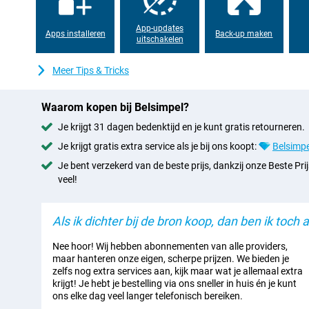
draagbaarheid. Dankzij de afgeronde hoeken ligt de tablet bovend
langdurig gebruik.
App-updates
Apps installeren
Back-up maken
uitschakelen
Lange batterijduur
De grote 13,380mAh-batterij zorgt ervoor dat je de OnePlus Pad 
Meer Tips & Tricks
tussendoor op te laden. Kijk urenlang video’s, speel games of w
oplader te zoeken. Is de batterij toch bijna leeg? Dankzij 80W 
tablet razendsnel weer op. Hierdoor zit je minder lang vast aan 
Waarom kopen bij Belsimpel?
tablet sneller weer verder. Vooral voor onderweg of drukke werk
Je krijgt 31 dagen bedenktijd en je kunt gratis retourneren.
Indrukwekkend geluid
Je krijgt gratis extra service als je bij ons koopt:
Belsimpe
Voor entertainment biedt de OnePlus Pad 4 een krachtige audio-e
Je bent verzekerd van de beste prijs, dankzij onze Beste Prij
acht ingebouwde speakers die zorgen voor vol en ruimtelijk geluid
en muziek helder en krachtig. Ook tijdens gamen hoor je details b
veel!
tablet ondersteunt daarnaast verschillende hoogwaardige blue
en LDAC. Hierdoor luister je draadloos naar audio van hoge kwali
oordoppen of speakers gebruikt.
Als ik dichter bij de bron koop, dan ben ik toch al
Moderne verbindingen
Nee hoor! Wij hebben abonnementen van alle providers,
maar hanteren onze eigen, scherpe prijzen. We bieden je
Met ondersteuning voor Wi-Fi 7 ben je klaar voor snelle en stabi
zelfs nog extra services aan, kijk maar wat je allemaal extra
bestanden downloaden of streamen in hoge kwaliteit gaat daard
krijgt! Je hebt je bestelling via ons sneller in huis én je kunt
zorgt voor een snelle en stabiele verbinding met accessoires zo
ons elke dag veel langer telefonisch bereiken.
toetsenborden en muizen. Via de USB-C 3.2-poort zet je bestand