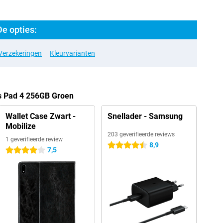
e opties:
Verzekeringen
Kleurvarianten
s Pad 4 256GB Groen
Wallet Case Zwart -
Snellader - Samsung
Mobilize
203 geverifieerde reviews
1 geverifieerde review
8,9
4.5 sterren
7,5
4 sterren