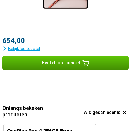
productiviteit. Ook werkt de tablet goed samen met andere
OnePlus-apparaten. Bestanden delen en apparaten koppelen gaat
snel en eenvoudig. Dankzij de gebruiksvriendelijke software haal je
meer uit het grote scherm en de krachtige hardware van deze
tablet.
654,00
Bekijk los toestel
Bestel los toestel
Onlangs bekeken
Wis geschiedenis
producten
OnePlus Pad 4 256GB Bruin