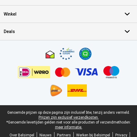
Winkel
Deals
Certificaten, betaalmethoden, bezorgingsdienst partners
Juridische voettekst
Genoemde prijzen op deze pagina zijn inclusief btw, tenzij anders vermeld.
Prijzen zijn exclusief verzendkosten.
*Genoemde levertijden gelden niet voor alle producten of verzendmethoden:
meer informatie.
Over Belsimpel
Nieuws
Partners
Werken bij Belsimpel
Privacy