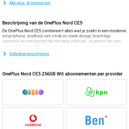
Alle plus- & minpunten
Beschrijving van de OnePlus Nord CE5
De OnePlus Nord CE5 combineert alles wat je zoekt in een moderne
smartphone: snelheid, een strak en slank design, krachtige
camera’s en een batterij die het lang volhoudt. Je geniet van een
helder 6.7-inch AMOLED-display met 120Hz verversingssnelheid,
razendsnelle 5G-connectiviteit en slimme AI-functies die jouw
Volledige beschrijving
gebruik nog makkelijker maken. Of je nu foto’s maakt, series
streamt, games speelt of veel multitaskt, deze OnePlus levert
betrouwbare prestaties, de hele dag door.
OnePlus Nord CE5 256GB Wit abonnementen per provider
Soepele prestaties met slimme koeling
Dit mooie toestel draait op de krachtige MediaTek Dimensity 8350
Apex-chipset, die moeiteloos al je dagelijkse taken aankan. Van
scrollen tot streamen en van gamen tot multitasken: de Nord CE5
blijft snel en soepel. Dankzij 8GB werkgeheugen schakel je vlot
tussen apps zonder haperingen. Dankzij het vernieuwde
CryoVelocity-koelsysteem blijft je toestel koel, zelfs tijdens
intensief gebruik. Combineer dit met HyperBoost Game Engine en
ondersteuning voor 120 FPS gaming, en je bent altijd klaar voor
topprestaties – of je nu aan het gamen bent of multitaskt.