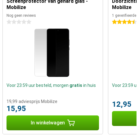
Screenprotector van gehard glas -
Doorzichtig
Mobilize
Mobilize
Nog geen reviews
1 geverifieerde 
0 sterren
4.5 sterren
Voor 23:59 uur besteld, morgen
gratis
in huis
Voor 23:59 u
19,99
adviesprijs Mobilize
12,95
15,95
I
In winkelwagen