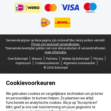
Juridische voettekst
Genoemde prijzen op deze pagina zijn inclusief btw, tenzij anders vermeld.
Prijzen zijn exclusief verzendkosten.
*Genoemde levertijden gelden niet voor alle producten of verzendmethoden:
meer informatie.
Over Belsimpel
Nieuws
Partners
Werken bij Belsimpel
Privacy
Impressum
Cookievoorkeuren
Algemene voorwaarden
© 2026 Belsimpel
Cookievoorkeuren
We gebruiken cookies en vergelijkbare technieken om je beter
en persoonlijker te kunnen helpen. Zo plaatsen we altijd
functionele en analytische cookies. Als je op “Accepteren”
klikt, geef je ons ook toestemming om jouw gegevens te