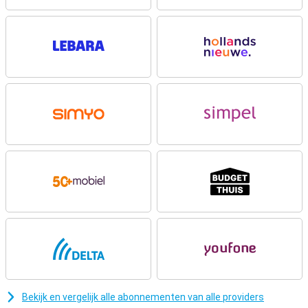
Krachtige batterij
Met de 5200mAh-batterij van de OnePlus Nord CE5 hoef je je geen
zorgen te maken over je accuduur. Je haalt tot wel 2 dagen gebruik
op één lading. Even snel opladen? Met 10 minuten laden kun je
alweer meer dan 6 uur YouTube kijken of meer dan 2 uur erg grote
games spelen. En dankzij de slimme batterijtechnologie blijft de
accu ook op lange termijn in topvorm, je behoudt minimaal 80%
capaciteit, zelfs na vier jaar dagelijks gebruik. Dat is pas duurzaam!
Heldere foto’s
De camera van de OnePlus Nord CE5 presteert geweldig in elke
situatie. Portretten bij tegenlicht, groepsfoto’s of opnames bij
zonsondergang? Geen probleem. Dankzij Ultra HDR-livefoto’s leg je
kleuren, huidtinten en details haarscherp vast. De 50MP
hoofdcamera met Sony-sensor zorgt voor heldere en scherpe
beelden, ondersteund door een 8MP groothoeklens. Je filmt in 4K
met 60 FPS voor topkwaliteit video’s. Met slimme AI-functies zoals
AI-gum, reflectieverwijdering, perfecte-opname en
beeldcompositie met AI, verbeter je foto’s automatisch. Eén keer
klikken, en je foto ziet eruit alsof je 'm professioneel hebt bewerkt.
Bekijk en vergelijk alle abonnementen van alle providers
Slimme AI-functies