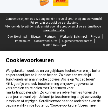
Juridische voettekst
Genoemde prijzen op deze pagina zijn inclusief btw, tenzij anders vermeld.
Prijzen zijn exclusief verzendkosten.
*Genoemde levertijden gelden niet voor alle producten of verzendmethoden:
meer informatie.
Over Belsimpel
Nieuws
Partners
Werken bij Belsimpel
Privacy
Impressum
Cookievoorkeuren
Algemene voorwaarden
© 2026 Belsimpel
Cookievoorkeuren
We gebruiken cookies en vergelijkbare technieken om je beter
en persoonlijker te kunnen helpen. Zo plaatsen we altijd
functionele en analytische cookies. Als je op “Accepteren”
klikt, geef je ons ook toestemming om jouw gegevens te
verzamelen en te delen met 3 partners voor
marketingdoeleinden. Zo kunnen we advertenties tonen die
voor jou relevant zijn. Je kunt je toestemming altijd eenvoudig
intrekken of wijzigen. Scroll hiervoor naar de onderkant van de
pagina en klik in de footer op 'Cookievoorkeuren'. Lees meer