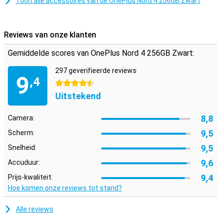
Toon alle accessoires van de OnePlus Nord 4 256GB Zwart
er op den duur voor zorgen dat je toestel minder goed werkt. Met
de stofichtheid van de OnePlus Nord 4 256GB Zwart heb je hier
geen zorg meer aan.
Reviews van onze klanten
Gemiddelde scores van OnePlus Nord 4 256GB Zwart:
297 geverifieerde reviews
9
,4
4.5 sterren
Uitstekend
8,8
Camera:
9,5
Scherm:
9,5
Snelheid:
9,6
Accuduur:
9,4
Prijs-kwaliteit:
Hoe komen onze reviews tot stand?
Alle reviews