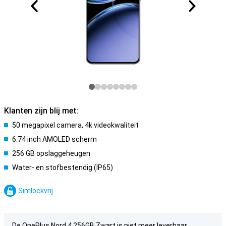
Klanten zijn blij met:
50 megapixel camera, 4k videokwaliteit
6.74 inch AMOLED scherm
256 GB opslaggeheugen
Water- en stofbestendig (IP65)
Simlockvrij
De OnePlus Nord 4 256GB Zwart is niet meer leverbaar.