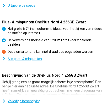
Uitgebreide specs
Plus- & minpunten OnePlus Nord 4 256GB Zwart
Het grote 6,74 inch scherm is ideaal voor het kijken van video's
en surfen op internet
Pluspunt
De verversingssnelheid van 120Hz zorgt voor vloeiende
beelden
Pluspunt
Deze smartphone kan niet draadloos opgeladen worden
Minpunt
Alle plus- & minpunten
Beschrijving van de OnePlus Nord 4 256GB Zwart
Heb jij graag een zo groot mogelijk scherm in je smartphone? Dan
ben je hier aan het juiste adres! De OnePlus Nord 4 256GB Zwart
heeft namelijk een geweldig groot scherm met een diagonaal van
6.74 inch. Zo wordt tekst niet priegelig. Films, series en games op
de OnePlus Nord 4 256GB Zwart zijn een lust voor het oog.
Volledige beschrijving
Het scherm heeft een verhouding van 20,1:9 en een