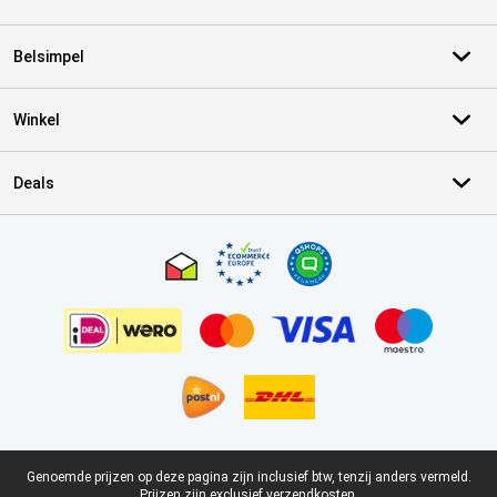
Belsimpel
Winkel
Deals
Certificaten, betaalmethoden, bezorgingsdienst partners
Juridische voettekst
Genoemde prijzen op deze pagina zijn inclusief btw, tenzij anders vermeld.
Prijzen zijn exclusief verzendkosten.