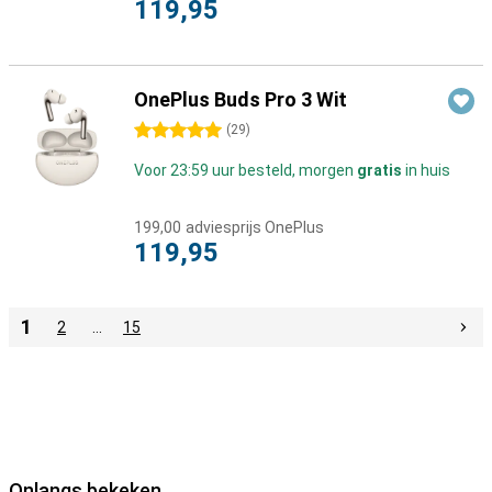
119,95
OnePlus Buds Pro 3 Wit
5 sterren
(
29
)
Voor 23:59 uur besteld, morgen
gratis
in huis
199,00
adviesprijs OnePlus
119,95
1
2
…
15
Onlangs bekeken