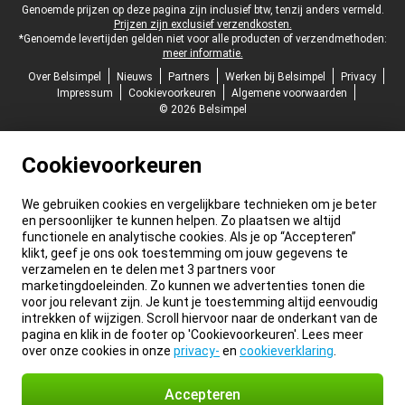
Juridische voettekst
Genoemde prijzen op deze pagina zijn inclusief btw, tenzij anders vermeld.
Prijzen zijn exclusief verzendkosten.
*Genoemde levertijden gelden niet voor alle producten of verzendmethoden:
meer informatie.
Over Belsimpel
Nieuws
Partners
Werken bij Belsimpel
Privacy
Impressum
Cookievoorkeuren
Algemene voorwaarden
© 2026 Belsimpel
Cookievoorkeuren
We gebruiken cookies en vergelijkbare technieken om je beter
en persoonlijker te kunnen helpen. Zo plaatsen we altijd
functionele en analytische cookies. Als je op “Accepteren”
klikt, geef je ons ook toestemming om jouw gegevens te
verzamelen en te delen met 3 partners voor
marketingdoeleinden. Zo kunnen we advertenties tonen die
voor jou relevant zijn. Je kunt je toestemming altijd eenvoudig
intrekken of wijzigen. Scroll hiervoor naar de onderkant van de
pagina en klik in de footer op 'Cookievoorkeuren'. Lees meer
over onze cookies in onze
privacy-
en
cookieverklaring
.
Accepteren