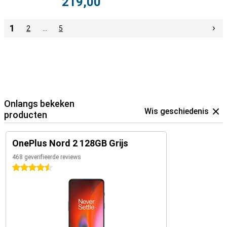
219,00
1
2
…
5
Onlangs bekeken
Wis geschiedenis
producten
OnePlus Nord 2 128GB Grijs
468 geverifieerde reviews
4.5 sterren