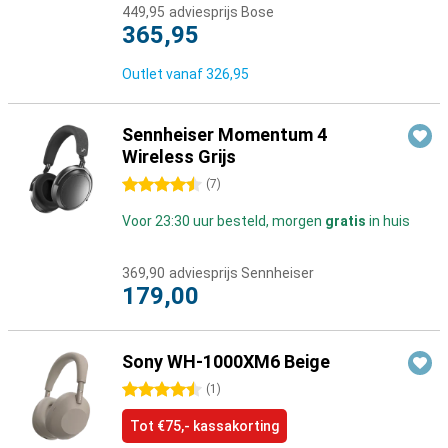
449,95
adviesprijs Bose
365,95
Outlet vanaf
326,95
Sennheiser Momentum 4
Wireless Grijs
4.5 sterren
(
7
)
Voor 23:30 uur besteld, morgen
gratis
in huis
369,90
adviesprijs Sennheiser
179,00
Sony WH-1000XM6 Beige
4.5 sterren
(
1
)
Tot €75,- kassakorting