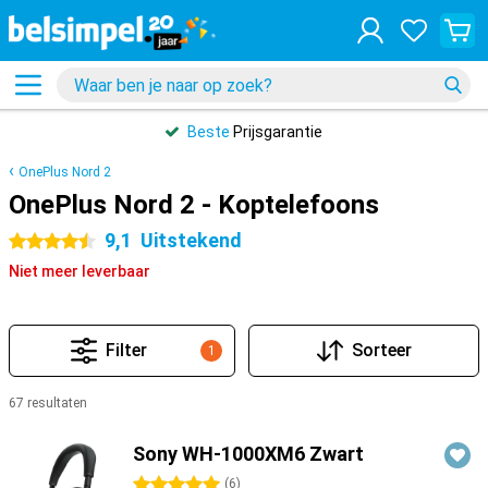
Beste
Prijsgarantie
OnePlus Nord 2
OnePlus Nord 2 - Koptelefoons
9,1
Uitstekend
4.5 sterren
Niet meer leverbaar
Filter
Sorteer
1
67 resultaten
Producten
Sony WH-1000XM6 Zwart
5 sterren
(
6
)