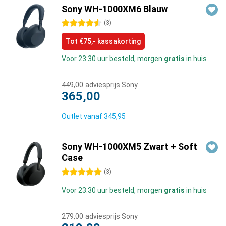
Sony WH-1000XM6 Blauw
4.5 sterren
(
3
)
Tot €75,- kassakorting
Voor 23:30 uur besteld, morgen
gratis
in huis
449,00
adviesprijs Sony
365,00
Outlet vanaf
345,95
Sony WH-1000XM5 Zwart + Soft
Case
5 sterren
(
3
)
Voor 23:30 uur besteld, morgen
gratis
in huis
279,00
adviesprijs Sony