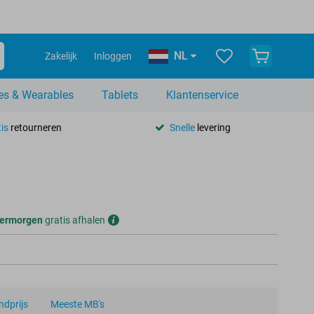
NL
Zakelijk
Inloggen
es & Wearables
Tablets
Klantenservice
is
retourneren
Snelle
levering
ermorgen
gratis afhalen
dprijs
Meeste MB's