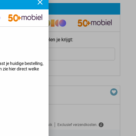
ie meteen welke voordelen je krijgt:
Internet
st je huidige bestelling,
s jij kunt krijgen
>
 zie hier direct welke
L + 30 GB 5G
Gratis verzekerd tegen misbruik
Exclusief verzendkosten.