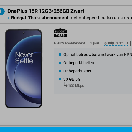
OnePlus 15R 12GB/256GB Zwart
3
+
Budget-Thuis-abonnement
met onbeperkt bellen en sms 
geldig in de
EU
Nieuw abonnement
2 jaar
Op het betrouwbare netwerk van KP
Onbeperkt bellen
Onbeperkt sms
30 GB 5G
100 Mbps