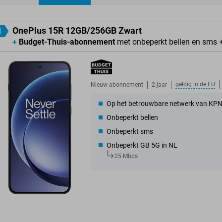
ducten
OnePlus 15R 12GB/256GB Zwart
1
+
Budget-Thuis-abonnement
met onbeperkt bellen en sms 
geldig in de
EU
Nieuw abonnement
2 jaar
Op het betrouwbare netwerk van KP
Onbeperkt bellen
Onbeperkt sms
Onbeperkt GB 5G in NL
25 Mbps