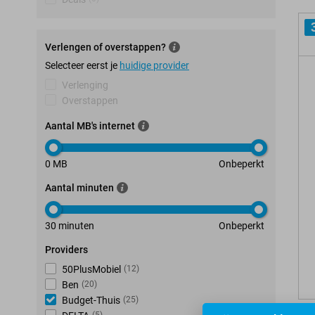
Verlengen of overstappen?
Selecteer eerst je
huidige provider
Verlenging
Overstappen
Aantal MB's internet
0 MB
Onbeperkt
Aantal minuten
30 minuten
Onbeperkt
Providers
50PlusMobiel
(
12
)
Ben
(
20
)
Budget-Thuis
(
25
)