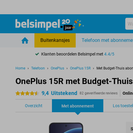
Buitenkansjes
Telefoon met abonneme
Klanten beoordelen Belsimpel met
4.4/5
Home
Telefoon
OnePlus
OnePlus 15R
Met Budget-Thuis abo
OnePlus 15R met Budget-Thui
9,4
Uitstekend
Onlin
4.5 sterren
82 geverifieerde reviews
Overzicht
Los toestel
Met abonnement
S