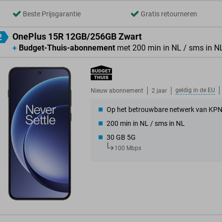
Beste Prijsgarantie
Gratis retourneren
OnePlus 15R 12GB/256GB Zwart
2
+
Budget-Thuis-abonnement
met 200 min in NL / sms in N
geldig in de
EU
Nieuw abonnement
2 jaar
Op het betrouwbare netwerk van KP
200 min in NL / sms in NL
30 GB 5G
100 Mbps