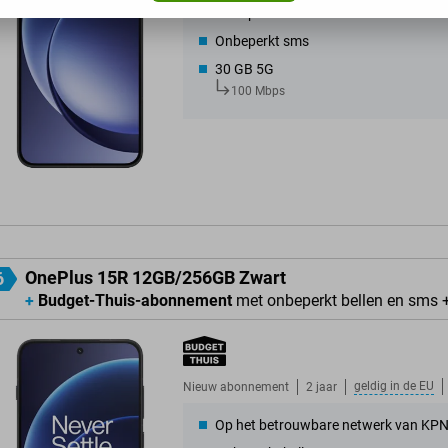
Onbeperkt bellen
Onbeperkt sms
30 GB 5G
100 Mbps
OnePlus 15R 12GB/256GB Zwart
6
+
Budget-Thuis-abonnement
met onbeperkt bellen en sms 
geldig in de
EU
Nieuw abonnement
2 jaar
Op het betrouwbare netwerk van KP