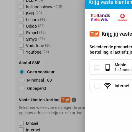
DELTA
(
5
)
Krijg vaste klante
hollandsnieuwe
(
10
)
K
KPN
(
20
)
Lebara
(
48
)
Odido
(
22
)
Simpel
(
18
)
Krijg jij vas
Tip!
Simyo
(
26
)
Vodafone
(
20
)
Selecteer de producten
bestelling, al actief zi
Youfone
(
24
)
Aantal SMS
Mobiel
1 of meer
Geen voorkeur
Minimaal 100
Internet
Onbeperkt
Vaste klanten-korting
Tip!
Selecteer welke van de volgende producten je hebt
op jouw adres en krijg extra korting.
Mobiel
Internet