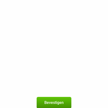
Op het betrouwbare netwerk van KP
200 min in NL / sms in NL
30 GB 5G
100 Mbps
Beste Prijsgarantie
Gratis retourneren
OnePlus 15R 12GB/256GB Zwart
5
+
Budget-Thuis-abonnement
met onbeperkt bellen en sms 
geldig in de
EU
Nieuw abonnement
2 jaar
Bevestigen
Op het betrouwbare netwerk van KP