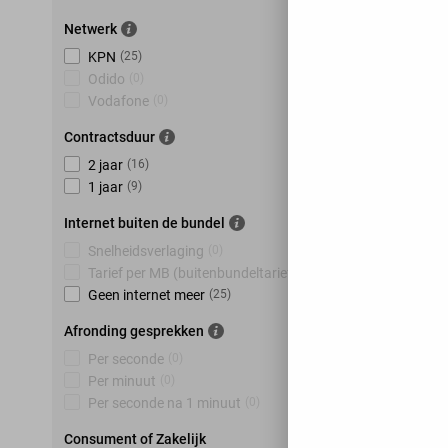
Netwerk
KPN
(
25
)
Odido
(
0
)
Vodafone
(
0
)
Contractsduur
2 jaar
(
16
)
1 jaar
(
9
)
Internet buiten de bundel
Snelheidsverlaging
(
0
)
Tarief per MB (buitenbundeltarief)
(
0
)
Geen internet meer
(
25
)
Afronding gesprekken
Per seconde
(
0
)
Per minuut
(
0
)
Per seconde na 1 minuut
(
0
)
Consument of Zakelijk