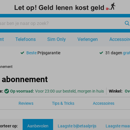
nt
Telefoons
Sim Only
Verlengen
Accessoir
Beste
Prijsgarantie
31 dagen
grat
nnement
s abonnement
e:
Op voorraad:
Voor 23:00 uur besteld, morgen in huis
Winkel:
Ov
Reviews
Tips & Tricks
Accessoires
orteer op:
Aanbevolen
Laagste bijbetaalprijs
Laagste maan