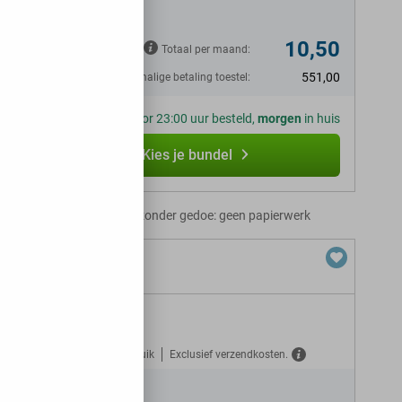
N
10,50
Totaal per maand:
551,00
Eenmalige betaling toestel:
Voor 23:00 uur besteld,
morgen
in huis
Kies je bundel
Abonnement zonder gedoe: geen papierwerk
+ 30 GB 5G
Gratis verzekerd tegen misbruik
Exclusief verzendkosten.
N