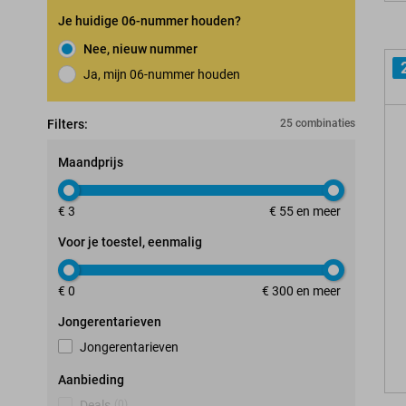
Je huidige 06-nummer houden?
Nee, nieuw nummer
Ja, mijn 06-nummer houden
Nummerbehoudgarantie
Filters:
25 combinaties
Maandprijs
€ 3
€ 55 en meer
Voor je toestel, eenmalig
€ 0
€ 300 en meer
Jongerentarieven
Jongerentarieven
Aanbieding
Deals
(
0
)