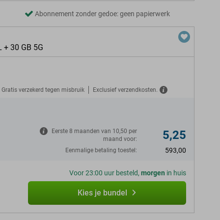
Abonnement zonder gedoe: geen papierwerk
L + 30 GB 5G
Gratis verzekerd tegen misbruik
Exclusief verzendkosten.
N
Eerste 8 maanden van 10,50 per
5,25
maand voor:
593,00
Eenmalige betaling toestel:
Voor 23:00 uur besteld,
morgen
in huis
Kies je bundel