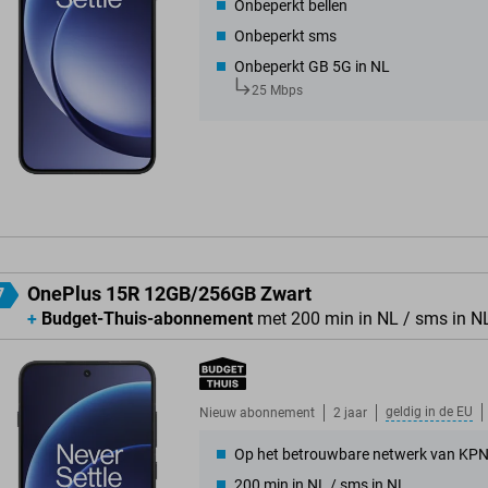
Onbeperkt bellen
Onbeperkt sms
Onbeperkt GB 5G in NL
25 Mbps
OnePlus 15R 12GB/256GB Zwart
7
+
Budget-Thuis-abonnement
met 200 min in NL / sms in N
geldig in de
EU
Nieuw abonnement
2 jaar
Op het betrouwbare netwerk van KP
200 min in NL / sms in NL