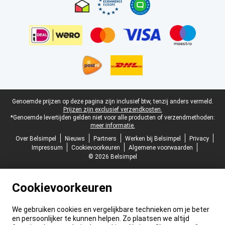
Juridische voettekst
Genoemde prijzen op deze pagina zijn inclusief btw, tenzij anders vermeld.
Prijzen zijn exclusief verzendkosten.
*Genoemde levertijden gelden niet voor alle producten of verzendmethoden:
meer informatie.
Over Belsimpel
Nieuws
Partners
Werken bij Belsimpel
Privacy
Impressum
Cookievoorkeuren
Algemene voorwaarden
© 2026 Belsimpel
Cookievoorkeuren
We gebruiken cookies en vergelijkbare technieken om je beter
en persoonlijker te kunnen helpen. Zo plaatsen we altijd