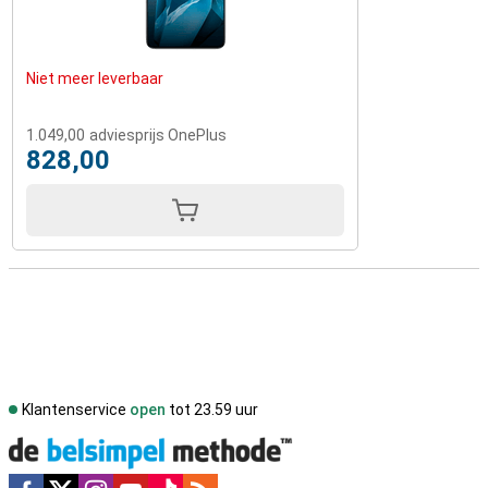
of het kijken van films.
Kies voor de ultieme smartphone-ervaring
Niet meer leverbaar
De OnePlus 13 512GB Blauw is een smartphone die in alle
opzichten indruk maakt. Of je nu waarde hecht aan een prachtig
display, krachtige prestaties, een batterij die lang meegaat of een
1.049,00
adviesprijs OnePlus
camerasysteem van topkwaliteit, dit toestel biedt het allemaal.
828,00
Voeg daar de bouwkwaliteit, water- en stofbestendigheid en
supersnelle connectiviteit aan toe, en je hebt een smartphone die
in elke situatie uitblinkt.
Klantenservice
open
tot 23.59 uur
Social media