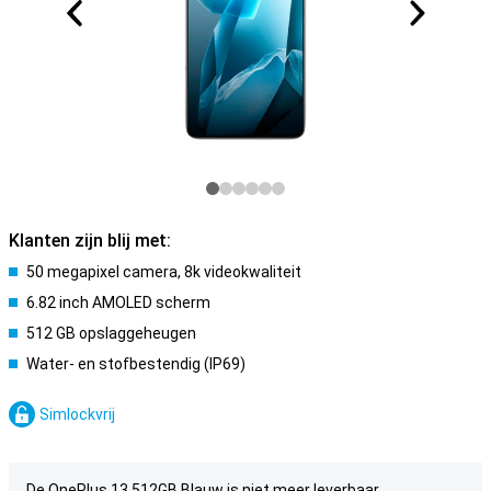
Klanten zijn blij met:
50 megapixel camera, 8k videokwaliteit
6.82 inch AMOLED scherm
512 GB opslaggeheugen
Water- en stofbestendig (IP69)
Simlockvrij
De OnePlus 13 512GB Blauw is niet meer leverbaar.