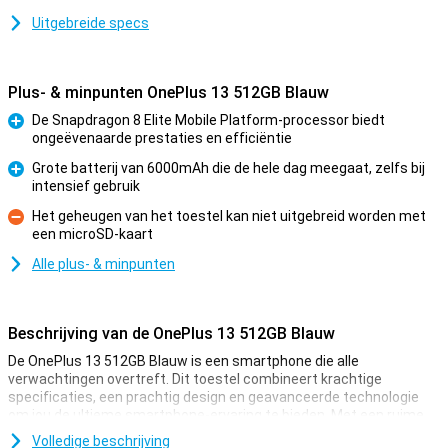
Uitgebreide specs
Plus- & minpunten OnePlus 13 512GB Blauw
De Snapdragon 8 Elite Mobile Platform-processor biedt
ongeëvenaarde prestaties en efficiëntie
Pluspunt
Grote batterij van 6000mAh die de hele dag meegaat, zelfs bij
intensief gebruik
Pluspunt
Het geheugen van het toestel kan niet uitgebreid worden met
een microSD-kaart
Minpunt
Alle plus- & minpunten
Beschrijving van de OnePlus 13 512GB Blauw
De OnePlus 13 512GB Blauw is een smartphone die alle
verwachtingen overtreft. Dit toestel combineert krachtige
specificaties, een prachtig design en geavanceerde technologie
om jou de ultieme smartphone-ervaring te bieden. Met een ruime
opslagcapaciteit van 512GB hoef je je geen zorgen te maken over
Volledige beschrijving