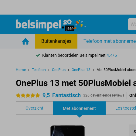
Buitenkansjes
Telefoon met abonneme
Klanten beoordelen Belsimpel met
4.4/5
Home
Telefoon
OnePlus
OnePlus 13
Met 50PlusMobiel abo
OnePlus 13 met 50PlusMobiel
9,5
Fantastisch
Onl
5 sterren
326 geverifieerde reviews
Overzicht
Los toestel
Met abonnement
S