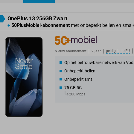
ducten
OnePlus 13 256GB Zwart
1
+
50PlusMobiel-abonnement
met onbeperkt bellen en sms 
geldig in de
EU
Nieuw abonnement
2 jaar
Op het betrouwbare netwerk van Vod
Onbeperkt bellen
Onbeperkt sms
75 GB 5G
200 Mbps