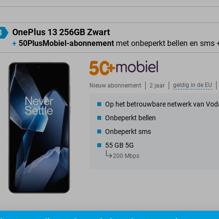
OnePlus 13 256GB Zwart
3
+
50PlusMobiel-abonnement
met onbeperkt bellen en sms 
geldig in de
EU
Nieuw abonnement
2 jaar
Op het betrouwbare netwerk van Vod
Onbeperkt bellen
Onbeperkt sms
55 GB 5G
200 Mbps