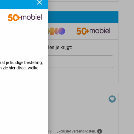
ie meteen welke voordelen je krijgt:
Internet
st je huidige bestelling,
 zie hier direct welke
s jij kunt krijgen
>
+ 25 GB 5G
Gratis verzekerd tegen misbruik
Exclusief verzendkosten.