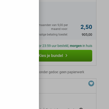
afone
Eerste 12 maanden van 9,00 per
2,50
maand voor:
905,00
Eenmalige betaling toestel:
Voor 23:59 uur besteld,
morgen
in huis
Kies je bundel
Abonnement zonder gedoe: geen papierwerk
+ 10 GB 5G