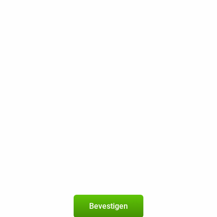
Op het betrouwbare netwerk van Vod
Onbeperkt bellen
Onbeperkt sms
25 GB 5G
200 Mbps
Beste Prijsgarantie
Gratis retourneren
OnePlus 13 256GB Zwart
5
+
50PlusMobiel-abonnement
met onbeperkt bellen en sms 
Bevestigen