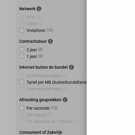
Netwerk
KPN
(
0
)
Odido
(
0
)
Vodafone
(
12
)
Contractsduur
2 jaar
(
6
)
1 jaar
(
6
)
Internet buiten de bundel
Snelheidsverlaging
(
0
)
Tarief per MB (buitenbundeltarief)
(
12
)
Geen internet meer
(
0
)
Afronding gesprekken
Per seconde
(
12
)
Per minuut
(
0
)
Per seconde na 1 minuut
(
0
)
Consument of Zakelijk