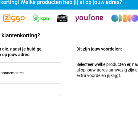
nkorting! Welke producten heb jij al op jouw adres?
rijg jij vaste klanten- of familiekorting bij Belsimpel?
te klantenkorting?
Selecteer de producten die al actief zijn op jouw adres en z
 die, naast je huidige
Dit zijn jouw voordelen:
Tip!
jn op jouw adres:
Mobiel
Selecteer welke producten er, naa
al op jouw adres aanwezig zijn en
 abonnementen
extra voordelen jij krijgt.
Bekijk welke kortingen en extra'
OnePlus 13 256GB Zwart
4
+
50PlusMobiel-abonnement
met onbeperkt bellen en sms 
geldig in de
EU
Nieuw abonnement
2 jaar