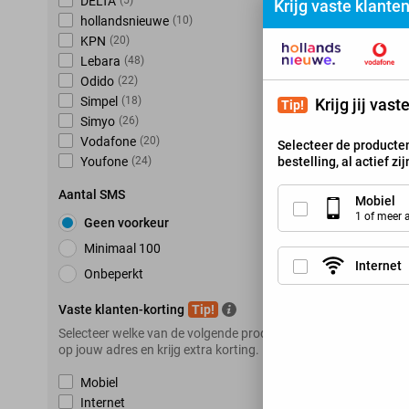
DELTA
(
5
)
Krijg vaste klante
hollandsnieuwe
(
10
)
KPN
(
20
)
K
Lebara
(
48
)
Odido
(
22
)
Simpel
(
18
)
Krijg jij vas
Tip!
Simyo
(
26
)
Vodafone
(
20
)
Selecteer de producten
bestelling, al actief zi
Youfone
(
24
)
Aantal SMS
Mobiel
1 of meer
Geen voorkeur
Minimaal 100
Internet
Onbeperkt
Vaste klanten-korting
Tip!
Selecteer welke van de volgende producten je hebt
op jouw adres en krijg extra korting.
Mobiel
Internet