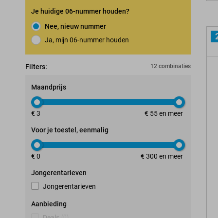
Je huidige 06-nummer houden?
Nee, nieuw nummer
Ja, mijn 06-nummer houden
Nummerbehoudgarantie
Filters:
12 combinaties
Maandprijs
€ 3
€ 55 en meer
Voor je toestel, eenmalig
€ 0
€ 300 en meer
Jongerentarieven
Jongerentarieven
Aanbieding
Deals
(
0
)