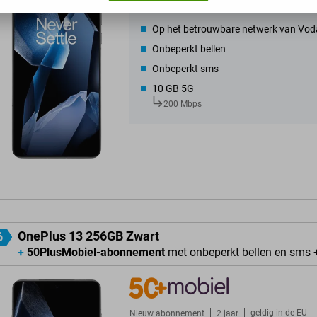
geldig in de
EU
Nieuw abonnement
2 jaar
Op het betrouwbare netwerk van Vod
Onbeperkt bellen
Onbeperkt sms
10 GB 5G
200 Mbps
OnePlus 13 256GB Zwart
6
+
50PlusMobiel-abonnement
met onbeperkt bellen en sms 
geldig in de
EU
Nieuw abonnement
2 jaar