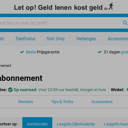
nt
Telefoons
Sim Only
Verlengen
Accessoir
Beste
Prijsgarantie
31 dagen
grat
nnement
 abonnement
ine:
Op voorraad:
Voor 23:59 uur besteld, morgen in huis
Winkel:
Reviews
Tips & Tricks
Accessoires
orteer op:
Aanbevolen
Laagste bijbetaalprijs
Laagste maan