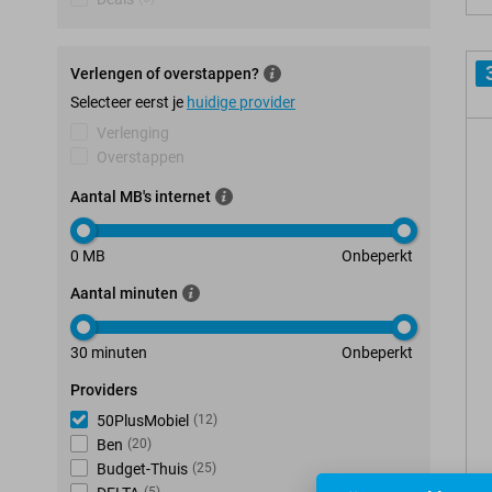
Verlengen of overstappen?
Selecteer eerst je
huidige provider
Verlenging
Overstappen
Aantal MB's internet
0 MB
Onbeperkt
Aantal minuten
30 minuten
Onbeperkt
Providers
50PlusMobiel
(
12
)
Ben
(
20
)
Budget-Thuis
(
25
)