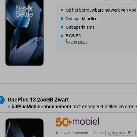
Op het betrouwbare netwerk van Vod
Onbeperkt bellen
Onbeperkt sms
5 GB 5G
200 Mbps
OnePlus 13 256GB Zwart
7
+
50PlusMobiel-abonnement
met onbeperkt bellen en sms 
geldig in de
EU
Nieuw abonnement
1 jaar