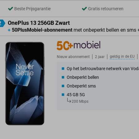
Beste Prijsgarantie
Gratis retourneren
OnePlus 13 256GB Zwart
2
+
50PlusMobiel-abonnement
met onbeperkt bellen en sms 
geldig in de
EU
Nieuw abonnement
2 jaar
Op het betrouwbare netwerk van Vod
Onbeperkt bellen
Onbeperkt sms
45 GB 5G
200 Mbps