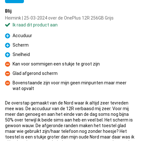
Blij
Heimink | 25-03-2024 over de OnePlus 12R 256GB Grijs
Ik raad dit product aan
Accuduur
Pluspunt
Scherm
Pluspunt
Snelheid
Pluspunt
Kan voor sommigen een stukje te groot zijn
Minpunt
Glad afgerond scherm
Minpunt
Bovenstaande zijn voor mijn geen minpunten maar meer
wat opvalt
Minpunt
De overstap gemaakt van de Nord waar ik altijd zeer tevreden
mee was. De accuduur van de 12R verbaasd mij zeer. Voor mij
meer dan genoeg en aan het einde van de dag soms nog bijna
50% over terwijl ik beide sims aan heb en veel bel. Het scherm is
gewoon wauw. De afgeronde randen maken het toestel glad
maar wie gebruikt zijn/haar telefoon nog zonder hoesje? Het
toestel is een stukje groter dan mijn oude Nord maar daar was ik