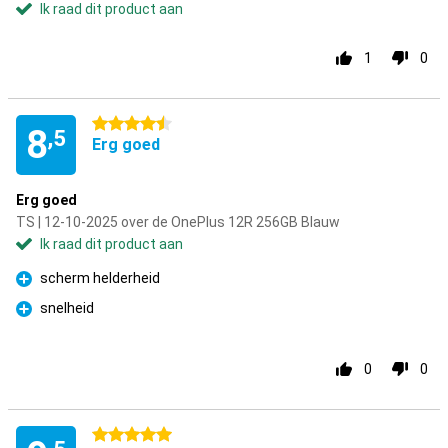
Ik raad dit product aan
1
0
4.5 sterren
8
,5
Erg goed
Erg goed
TS | 12-10-2025 over de OnePlus 12R 256GB Blauw
Ik raad dit product aan
scherm helderheid
Pluspunt
snelheid
Pluspunt
0
0
5 sterren