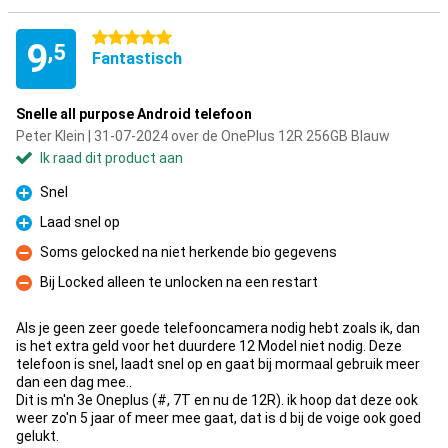
5 sterren
9
,5
Fantastisch
Snelle all purpose Android telefoon
Peter Klein | 31-07-2024 over de OnePlus 12R 256GB Blauw
Ik raad dit product aan
Snel
Pluspunt
Laad snel op
Pluspunt
Soms gelocked na niet herkende bio gegevens
Minpunt
Bij Locked alleen te unlocken na een restart
Minpunt
Als je geen zeer goede telefooncamera nodig hebt zoals ik, dan
is het extra geld voor het duurdere 12 Model niet nodig. Deze
telefoon is snel, laadt snel op en gaat bij mormaal gebruik meer
dan een dag mee..
Dit is m'n 3e Oneplus (#, 7T en nu de 12R). ik hoop dat deze ook
weer zo'n 5 jaar of meer mee gaat, dat is d bij de voige ook goed
gelukt.