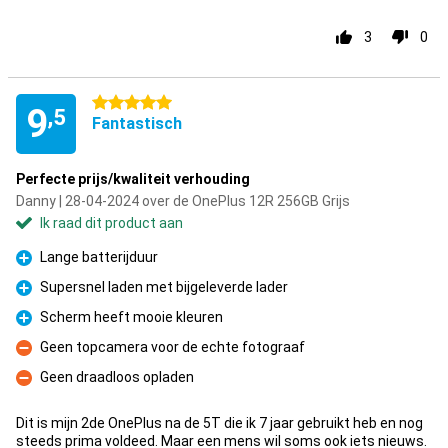
3
0
5 sterren
9
,5
Fantastisch
Perfecte prijs/kwaliteit verhouding
Danny | 28-04-2024 over de OnePlus 12R 256GB Grijs
Ik raad dit product aan
Lange batterijduur
Pluspunt
Supersnel laden met bijgeleverde lader
Pluspunt
Scherm heeft mooie kleuren
Pluspunt
Geen topcamera voor de echte fotograaf
Minpunt
Geen draadloos opladen
Minpunt
Dit is mijn 2de OnePlus na de 5T die ik 7 jaar gebruikt heb en nog
steeds prima voldeed. Maar een mens wil soms ook iets nieuws.