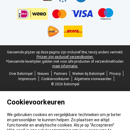
Juridische voettekst
Genoemde prijzen op deze pagina zijn inclusief btw, tenzij anders vermeld.
Prijzen zijn exclusief verzendkosten.
*Genoemde levertijden gelden niet voor alle producten of verzendmethoden:
meer informatie.
Over Belsimpel
Nieuws
Partners
Werken bij Belsimpel
Privacy
Impressum
Cookievoorkeuren
Algemene voorwaarden
© 2026 Belsimpel
Cookievoorkeuren
We gebruiken cookies en vergelijkbare technieken om je beter
en persoonlijker te kunnen helpen. Zo plaatsen we altijd
functionele en analytische cookies. Als je op “Accepteren”