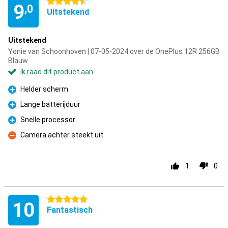
4.5 sterren
9
,0
Uitstekend
Uitstekend
Yonie van Schoonhoven | 07-05-2024 over de OnePlus 12R 256GB
Blauw
Ik raad dit product aan
Helder scherm
Pluspunt
Lange batterijduur
Pluspunt
Snelle processor
Pluspunt
Camera achter steekt uit
Minpunt
1
0
5 sterren
10
Fantastisch