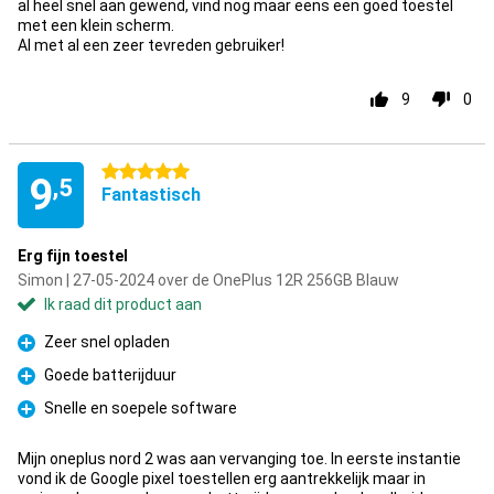
al heel snel aan gewend, vind nog maar eens een goed toestel
met een klein scherm.
Al met al een zeer tevreden gebruiker!
9
0
5 sterren
9
,5
Fantastisch
Erg fijn toestel
Simon | 27-05-2024 over de OnePlus 12R 256GB Blauw
Ik raad dit product aan
Zeer snel opladen
Pluspunt
Goede batterijduur
Pluspunt
Snelle en soepele software
Pluspunt
Mijn oneplus nord 2 was aan vervanging toe. In eerste instantie
vond ik de Google pixel toestellen erg aantrekkelijk maar in