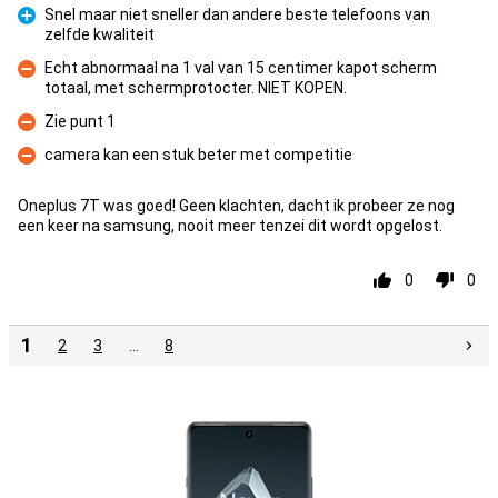
Snel maar niet sneller dan andere beste telefoons van
zelfde kwaliteit
Pluspunt
Echt abnormaal na 1 val van 15 centimer kapot scherm
totaal, met schermprotocter. NIET KOPEN.
Minpunt
Zie punt 1
Minpunt
camera kan een stuk beter met competitie
Minpunt
Oneplus 7T was goed! Geen klachten, dacht ik probeer ze nog
een keer na samsung, nooit meer tenzei dit wordt opgelost.
0
0
1
2
3
…
8