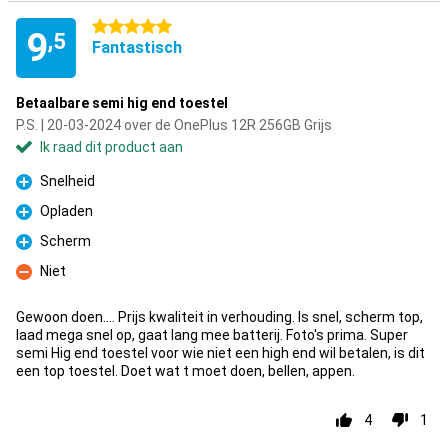
5 sterren
9
,5
Fantastisch
Betaalbare semi hig end toestel
P.S. | 20-03-2024 over de OnePlus 12R 256GB Grijs
Ik raad dit product aan
Snelheid
Pluspunt
Opladen
Pluspunt
Scherm
Pluspunt
Niet
Minpunt
Gewoon doen.... Prijs kwaliteit in verhouding. Is snel, scherm top,
laad mega snel op, gaat lang mee batterij. Foto's prima. Super
semi Hig end toestel voor wie niet een high end wil betalen, is dit
een top toestel. Doet wat t moet doen, bellen, appen.
4
1