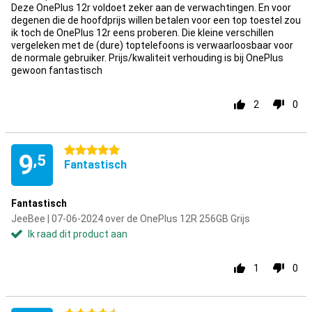
Deze OnePlus 12r voldoet zeker aan de verwachtingen. En voor
degenen die de hoofdprijs willen betalen voor een top toestel zou
ik toch de OnePlus 12r eens proberen. Die kleine verschillen
vergeleken met de (dure) toptelefoons is verwaarloosbaar voor
de normale gebruiker. Prijs/kwaliteit verhouding is bij OnePlus
gewoon fantastisch
2
0
5 sterren
9
,5
Fantastisch
Fantastisch
JeeBee | 07-06-2024 over de OnePlus 12R 256GB Grijs
Ik raad dit product aan
1
0