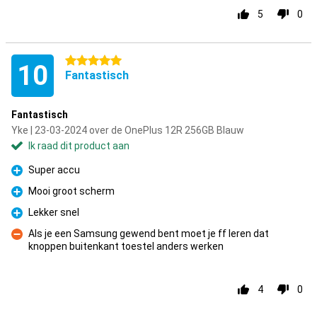
5
0
5 sterren
10
Fantastisch
Fantastisch
Yke | 23-03-2024 over de OnePlus 12R 256GB Blauw
Ik raad dit product aan
Super accu
Pluspunt
Mooi groot scherm
Pluspunt
Lekker snel
Pluspunt
Als je een Samsung gewend bent moet je ff leren dat
knoppen buitenkant toestel anders werken
Minpunt
4
0