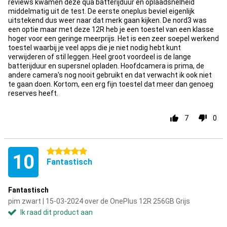
reviews kwamen deze qua batterijduur en oplaadsnelheid
middelmatig uit de test. De eerste oneplus beviel eigenlijk
uitstekend dus weer naar dat merk gaan kijken. De nord3 was
een optie maar met deze 12R heb je een toestel van een klasse
hoger voor een geringe meerprijs. Het is een zeer soepel werkend
toestel waarbij je veel apps die je niet nodig hebt kunt
verwijderen of stil leggen. Heel groot voordeel is de lange
batterijduur en supersnel opladen. Hoofdcamera is prima, de
andere camera's nog nooit gebruikt en dat verwacht ik ook niet
te gaan doen. Kortom, een erg fijn toestel dat meer dan genoeg
reserves heeft.
7
0
5 sterren
10
Fantastisch
Fantastisch
pim zwart | 15-03-2024 over de OnePlus 12R 256GB Grijs
Ik raad dit product aan