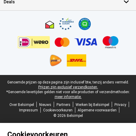
Deals
Certificaten, betaalmethoden, bezorgingsdienst partners
Juridische voettekst
Genoemde prijzen op deze pagina zijn inclusief btw, tenzij anders vermeld.
Prijzen zijn exclusief verzendkosten.
*Genoemde levertijden gelden niet voor alle producten of verzendmethoden:
meer informatie.
Over Belsimpel
Nieuws
Partners
Werken bij Belsimpel
Privacy
Impressum
Cookievoorkeuren
Algemene voorwaarden
© 2026 Belsimpel
Cookievoorkeuren