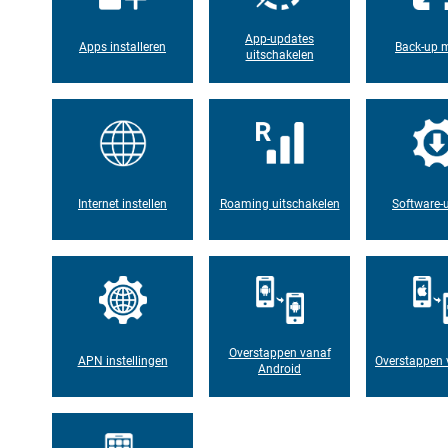
App-updates
Apps installeren
Back-up 
uitschakelen
Internet instellen
Roaming uitschakelen
Software-
Overstappen vanaf
APN instellingen
Overstappen 
Android