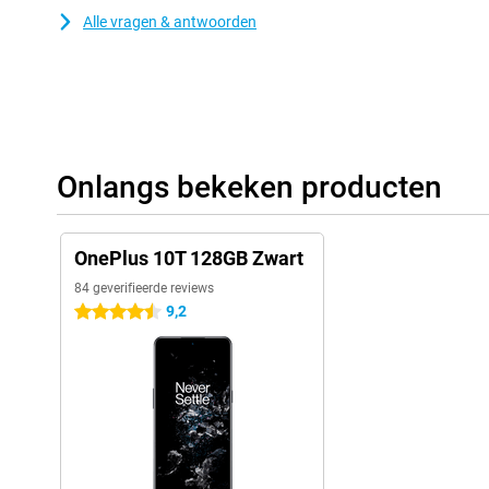
Alle vragen & antwoorden
Onlangs bekeken producten
OnePlus 10T 128GB Zwart
84 geverifieerde reviews
9,2
4.5 sterren