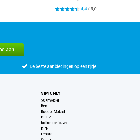
0
4,4
/ 5,0
4.4 sterren
me aan
De beste aanbiedingen op een rijtje
SIM ONLY
50+mobiel
Ben
Budget Mobiel
DELTA
hollandsnieuwe
KPN
Lebara
Odido