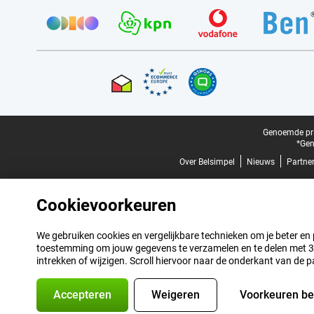
Provider partners
Certificaten, betaalmethoden, bezorgingsdienst partners
Juridische voettekst
Genoemde prij
*Gen
Over Belsimpel
Nieuws
Partne
Cookievoorkeuren
We gebruiken cookies en vergelijkbare technieken om je beter en pe
toestemming om jouw gegevens te verzamelen en te delen met 3 p
intrekken of wijzigen. Scroll hiervoor naar de onderkant van de p
Accepteren
Weigeren
Voorkeuren b