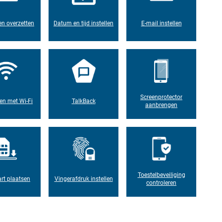
n overzetten
Datum en tijd instellen
E-mail instellen
Screenprotector
en met Wi-Fi
TalkBack
aanbrengen
Toestelbeveiliging
rt plaatsen
Vingerafdruk instellen
controleren