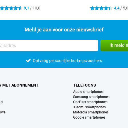
9,1
/ 10,0
4,4
/ 5,
4.6 sterren
4.4 sterren
Meld je aan voor onze nieuwsbrief
Ik meld 
Ontvang persoonlijke kortingsvouchers
N MET ABONNEMENT
TELEFOONS
Apple smartphones
Samsung smartphones
el
OnePlus smartphones
Xiaomi smartphones
euwe
Motorola smartphones
Google smartphones