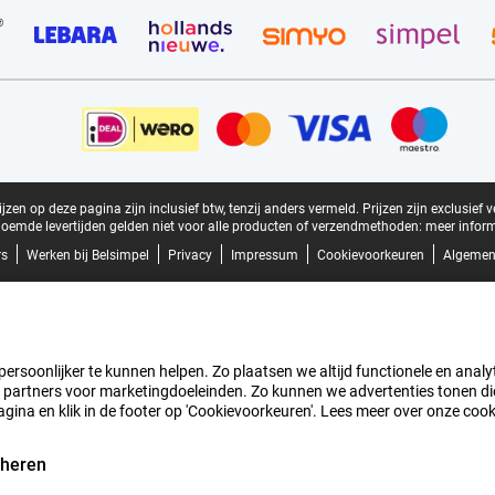
zen op deze pagina zijn inclusief btw, tenzij anders vermeld.
Prijzen zijn exclusief 
oemde levertijden gelden niet voor alle producten of verzendmethoden:
meer inform
rs
Werken bij Belsimpel
Privacy
Impressum
Cookievoorkeuren
Algemen
rsoonlijker te kunnen helpen. Zo plaatsen we altijd functionele en analyti
artners voor marketingdoeleinden. Zo kunnen we advertenties tonen die v
agina en klik in de footer op 'Cookievoorkeuren'. Lees meer over onze coo
eheren