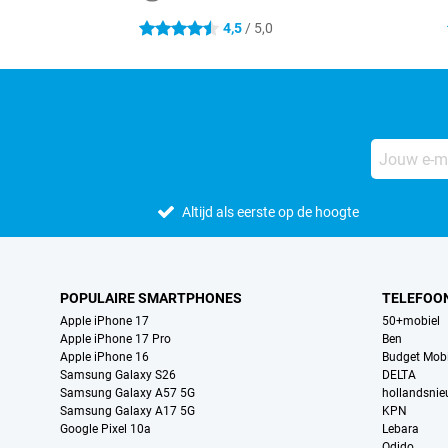
4,5
/ 5,0
4.5 sterren
Altijd als eerste op de hoogte
POPULAIRE SMARTPHONES
TELEFOO
Apple iPhone 17
50+mobiel
Apple iPhone 17 Pro
Ben
Apple iPhone 16
Budget Mobi
Samsung Galaxy S26
DELTA
Samsung Galaxy A57 5G
hollandsni
Samsung Galaxy A17 5G
KPN
Google Pixel 10a
Lebara
Odido