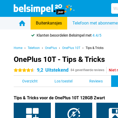
Buitenkansjes
Telefoon met abonneme
Klanten beoordelen Belsimpel met
4.4/5
Home
Telefoon
OnePlus
OnePlus 10T
Tips & Tricks
OnePlus 10T - Tips & Tricks
9,2
Uitstekend
Niet 
4.5 sterren
84 geverifieerde reviews
Overzicht
Los toestel
Reviews
Tips & Tricks voor de OnePlus 10T 128GB Zwart