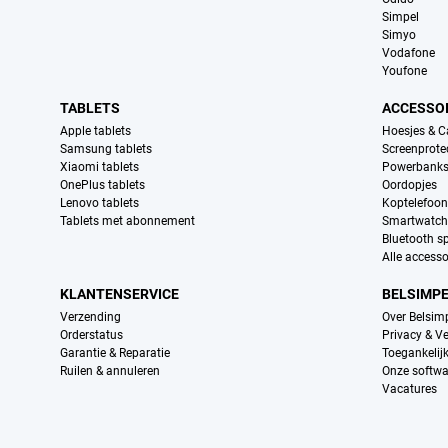
Simpel
Simyo
Vodafone
Youfone
TABLETS
ACCESSO
Apple tablets
Hoesjes & C
Samsung tablets
Screenprote
Xiaomi tablets
Powerbank
OnePlus tablets
Oordopjes
Lenovo tablets
Koptelefoo
Tablets met abonnement
Smartwatch
Bluetooth s
Alle accesso
KLANTENSERVICE
BELSIMP
Verzending
Over Belsim
Orderstatus
Privacy & Ve
Garantie & Reparatie
Toegankelij
Ruilen & annuleren
Onze softwa
Vacatures