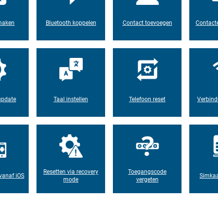
maken
Bluetooth koppelen
Contact toevoegen
Contacte
update
Taal instellen
Telefoon reset
Verbind
Resetten via recovery
Toegangscode
vanaf iOS
Simkaa
mode
vergeten