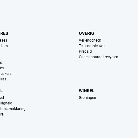
IRES
OVERIG
ases
Verlengcheck
ctors
Telecomnieuws
s
Prepaid
Oude apparaat recyclen
ns
es
peakers
ires
EL
WINKEL
pel
Groningen
iligheid
kheidsverklaring
re