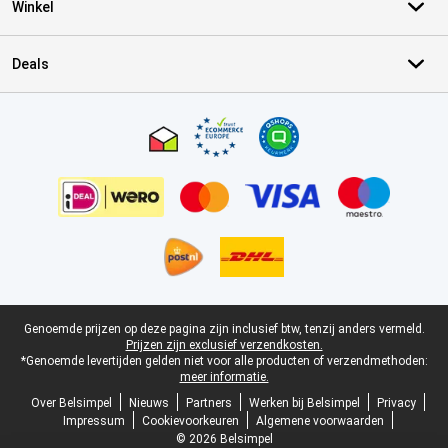
Winkel
Deals
Certificaten, betaalmethoden, bezorgingsdienst partners
Juridische voettekst
Genoemde prijzen op deze pagina zijn inclusief btw, tenzij anders vermeld.
Prijzen zijn exclusief verzendkosten.
*Genoemde levertijden gelden niet voor alle producten of verzendmethoden:
meer informatie.
Over Belsimpel
Nieuws
Partners
Werken bij Belsimpel
Privacy
Impressum
Cookievoorkeuren
Algemene voorwaarden
© 2026 Belsimpel