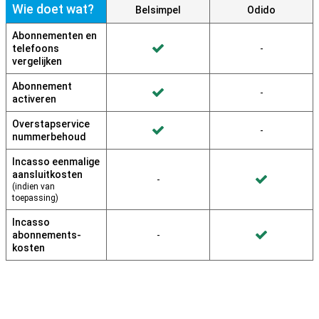
Wie doet wat?
Belsimpel
Odido
Abonnementen en
telefoons
Wordt niet gedaan doo
-
Wordt gedaan door Belsimpel
vergelijken
Abonnement
Wordt niet gedaan doo
-
Wordt gedaan door Belsimpel
activeren
Overstapservice
Wordt niet gedaan doo
-
Wordt gedaan door Belsimpel
nummerbehoud
Incasso eenmalige
aansluitkosten
Wordt niet gedaan door Belsimpel
-
Wordt gedaan door Od
(indien van
toepassing)
Incasso
abonnements­
Wordt niet gedaan door Belsimpel
-
Wordt gedaan door Od
kosten