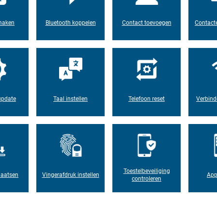
maken
Bluetooth koppelen
Contact toevoegen
Contacte
update
Taal instellen
Telefoon reset
Verbind
Toestelbeveiliging
laatsen
Vingerafdruk instellen
App
controleren