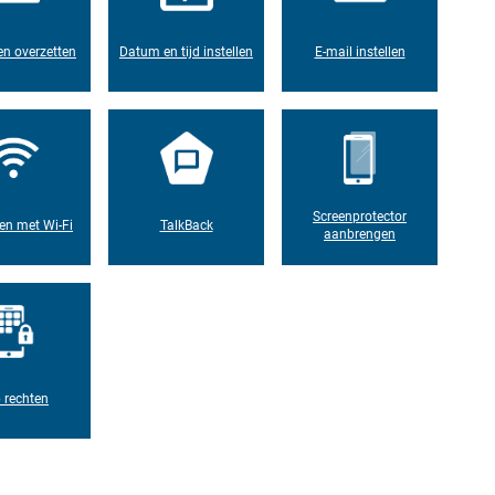
n overzetten
Datum en tijd instellen
E-mail instellen
Screenprotector
en met Wi-Fi
TalkBack
aanbrengen
 rechten