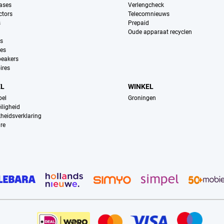
ases
Verlengcheck
ctors
Telecomnieuws
s
Prepaid
Oude apparaat recyclen
ns
es
peakers
ires
EL
WINKEL
pel
Groningen
iligheid
kheidsverklaring
re