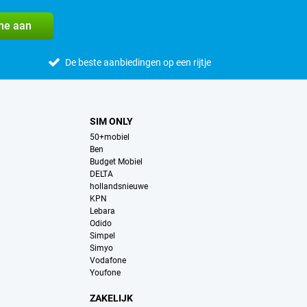
me aan
De beste aanbiedingen op een rijtje
SIM ONLY
50+mobiel
Ben
Budget Mobiel
DELTA
hollandsnieuwe
KPN
Lebara
Odido
Simpel
Simyo
Vodafone
Youfone
ZAKELIJK