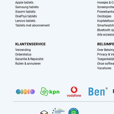
Apple tablets
Hoesjes & C
Samsung tablets
Screenprote
Xiaomi tablets
Powerbank
OnePlus tablets
Oordopjes
Lenovo tablets
Koptelefoo
Tablets met abonnement
Smartwatch
Bluetooth s
Alle accesso
KLANTENSERVICE
BELSIMP
Verzending
Over Belsim
Orderstatus
Privacy & Ve
Garantie & Reparatie
Toegankelij
Ruilen & annuleren
Onze softwa
Vacatures
Provider partners
Certificaten, betaalmethoden, bezorgingsdienst partners