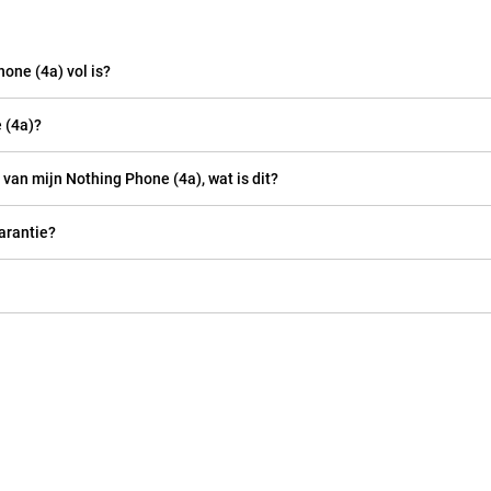
one (4a) vol is?
 (4a)?
 van mijn Nothing Phone (4a), wat is dit?
arantie?