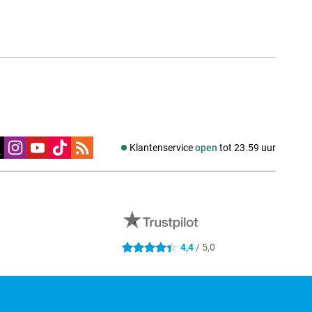
edia
Klantenservice
open
tot 23.59 uur
0
4,4
/ 5,0
4.4 sterren