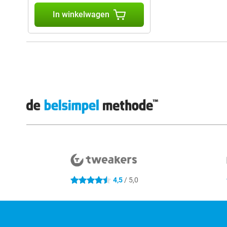
In winkelwagen
Externe winkelbeoordelingen
4,5
/ 5,0
4.5 sterren