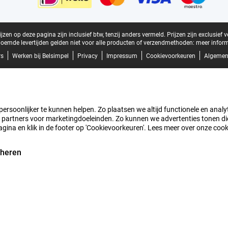
zen op deze pagina zijn inclusief btw, tenzij anders vermeld.
Prijzen zijn exclusief 
oemde levertijden gelden niet voor alle producten of verzendmethoden:
meer inform
rs
Werken bij Belsimpel
Privacy
Impressum
Cookievoorkeuren
Algemen
rsoonlijker te kunnen helpen. Zo plaatsen we altijd functionele en analyti
artners voor marketingdoeleinden. Zo kunnen we advertenties tonen die v
agina en klik in de footer op 'Cookievoorkeuren'. Lees meer over onze coo
eheren