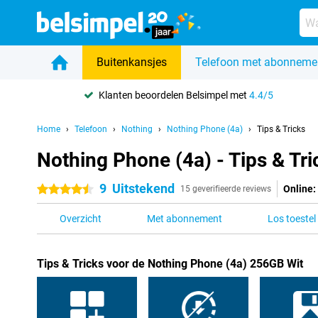
Buitenkansjes
Telefoon met abonneme
Klanten beoordelen Belsimpel met
4.4/5
Home
Telefoon
Nothing
Nothing Phone (4a)
Tips & Tricks
Nothing Phone (4a) - Tips & Tri
9
Uitstekend
Online:
4.5 sterren
15 geverifieerde reviews
Overzicht
Met abonnement
Los toestel
Tips & Tricks voor de Nothing Phone (4a) 256GB Wit