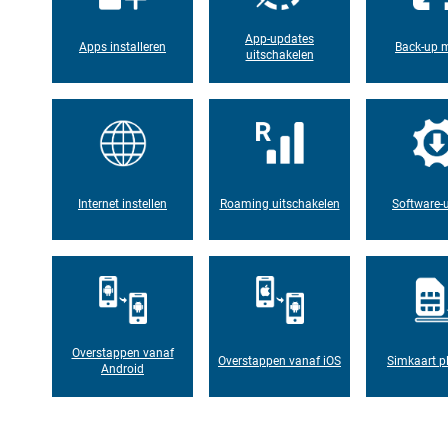
App-updates
Apps installeren
Back-up 
uitschakelen
Internet instellen
Roaming uitschakelen
Software-
Overstappen vanaf
Overstappen vanaf iOS
Simkaart p
Android